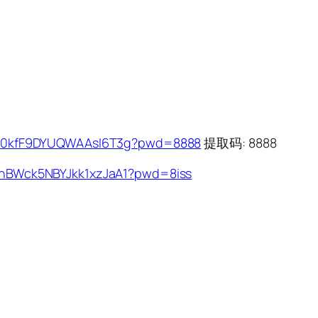
kriS0kfF9DYUQWAAsI6T3g?pwd=8888
提取码: 8888
7sjnBWck5NBYJkk1xzJaA1?pwd=8iss