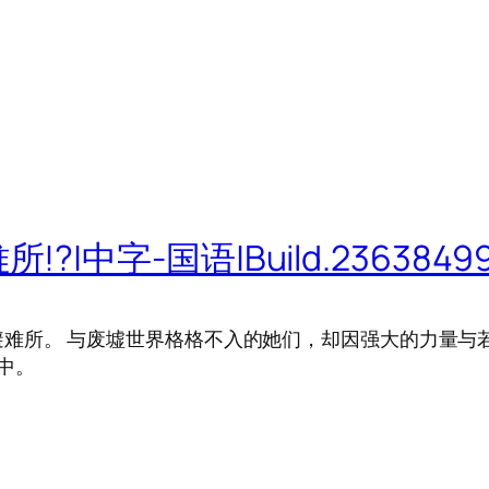
|中字-国语|Build.2363849
难所。 与废墟世界格格不入的她们，却因强大的力量与若
中。