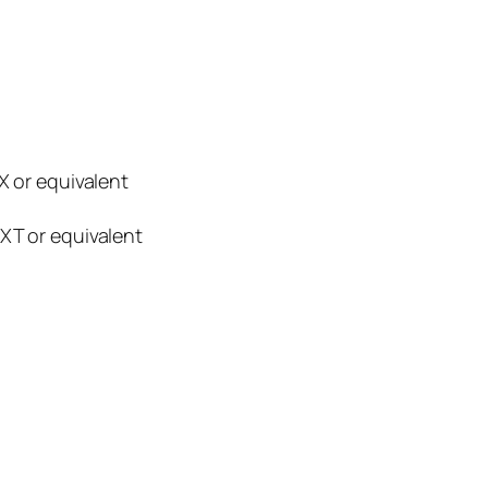
 or equivalent
T or equivalent