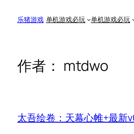
跳
至
乐猪游戏
单机游戏必玩
单机游戏必玩
内
容
作者：
mtdwo
太吾绘卷：天幕心帷+最新v0.