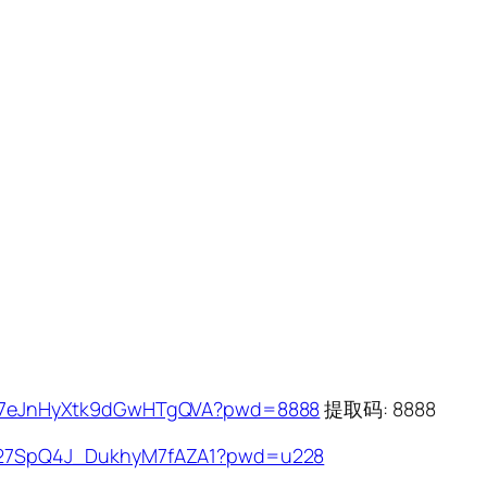
-Cr7eJnHyXtk9dGwHTgQVA?pwd=8888
提取码: 8888
Kei27SpQ4J_DukhyM7fAZA1?pwd=u228