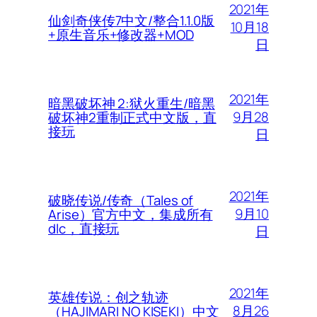
2021年
仙剑奇侠传7中文/整合1.1.0版
10月18
+原生音乐+修改器+MOD
日
2021年
暗黑破坏神 2:狱火重生/暗黑
9月28
破坏神2重制正式中文版，直
接玩
日
2021年
破晓传说/传奇（Tales of
9月10
Arise）官方中文，集成所有
dlc，直接玩
日
2021年
英雄传说：创之轨迹
8月26
（HAJIMARI NO KISEKI）中文