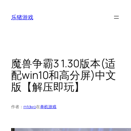
跳
至
乐猪游戏
内
容
魔兽争霸3 1.30版本(适
配win10和高分屏)中文
版【解压即玩】
作者：
mtdwo
在
单机游戏