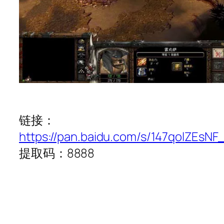
链接：
https://pan.baidu.com/s/147qolZEs
提取码：8888