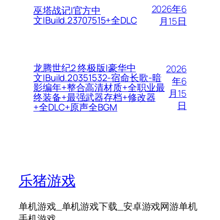
2026年6
巫塔战记|官方中
文|Build.23707515+全DLC
月15日
龙腾世纪2 终极版|豪华中
2026
文|Build.20351532-宿命长歌-暗
年6
影编年+整合高清材质+全职业最
月15
终装备+最强武器存档+修改器
日
+全DLC+原声全BGM
乐猪游戏
单机游戏_单机游戏下载_安卓游戏网游单机
手机游戏