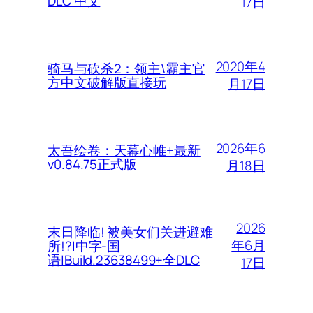
DLC 中文
17日
2020年4
骑马与砍杀2：领主\霸主官
方中文破解版直接玩
月17日
2026年6
太吾绘卷：天幕心帷+最新
v0.84.75正式版
月18日
2026
末日降临! 被美女们关进避难
年6月
所!?|中字-国
语|Build.23638499+全DLC
17日