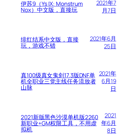
2021年7
伊苏9（Ys IX: Monstrum
Nox）中文版，直接玩
月7日
2021年6月
绯红结系中文版，直接
玩，游戏不错
25日
2021年
真100级真女鬼剑17.3版DNF单
6月19
机全职业三觉主线任务流放者
山脉
日
2021
2021新版黑色沙漠单机版2260
年6月
新职业+GM权限工具，不用虚
拟机
8日