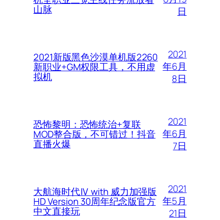
山脉
日
2021
2021新版黑色沙漠单机版2260
年6月
新职业+GM权限工具，不用虚
拟机
8日
2021
恐怖黎明：恐怖统治+复联
年6月
MOD整合版，不可错过！抖音
直播火爆
7日
2021
大航海时代Ⅳ with 威力加强版
年5月
HD Version 30周年纪念版官方
中文直接玩
21日