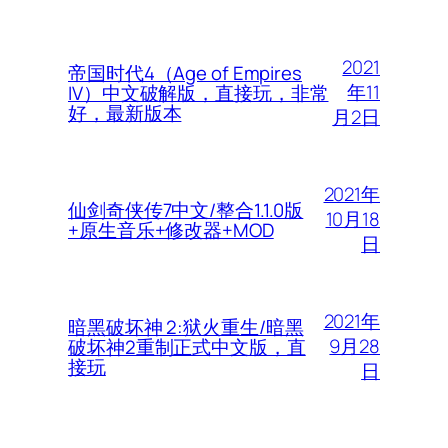
2021
帝国时代4（Age of Empires
年11
IV）中文破解版，直接玩，非常
好，最新版本
月2日
2021年
仙剑奇侠传7中文/整合1.1.0版
10月18
+原生音乐+修改器+MOD
日
2021年
暗黑破坏神 2:狱火重生/暗黑
9月28
破坏神2重制正式中文版，直
接玩
日