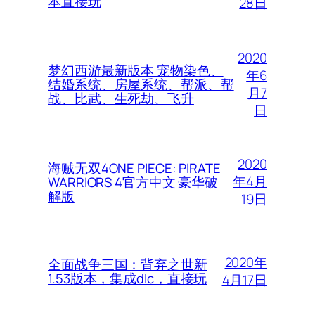
本直接玩
28日
2020
梦幻西游最新版本 宠物染色、
年6
结婚系统、房屋系统、帮派、帮
月7
战、比武、生死劫、飞升
日
2020
海贼无双4ONE PIECE: PIRATE
年4月
WARRIORS 4官方中文 豪华破
解版
19日
2020年
全面战争三国：背弃之世新
1.53版本，集成dlc，直接玩
4月17日