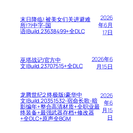
2026
末日降临! 被美女们关进避难
年6月
所!?|中字-国
语|Build.23638499+全DLC
17日
2026年6
巫塔战记|官方中
文|Build.23707515+全DLC
月15日
龙腾世纪2 终极版|豪华中
2026
文|Build.20351532-宿命长歌-暗
年6
影编年+整合高清材质+全职业最
月15
终装备+最强武器存档+修改器
日
+全DLC+原声全BGM