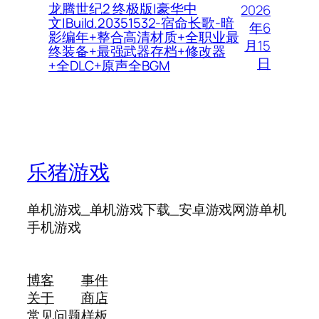
龙腾世纪2 终极版|豪华中
2026
文|Build.20351532-宿命长歌-暗
年6
影编年+整合高清材质+全职业最
月15
终装备+最强武器存档+修改器
日
+全DLC+原声全BGM
乐猪游戏
单机游戏_单机游戏下载_安卓游戏网游单机
手机游戏
博客
事件
关于
商店
常见问题
样板