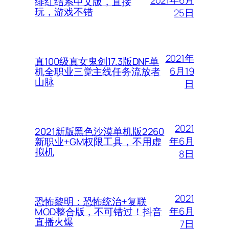
绯红结系中文版，直接
玩，游戏不错
25日
2021年
真100级真女鬼剑17.3版DNF单
6月19
机全职业三觉主线任务流放者
山脉
日
2021
2021新版黑色沙漠单机版2260
年6月
新职业+GM权限工具，不用虚
拟机
8日
2021
恐怖黎明：恐怖统治+复联
年6月
MOD整合版，不可错过！抖音
直播火爆
7日