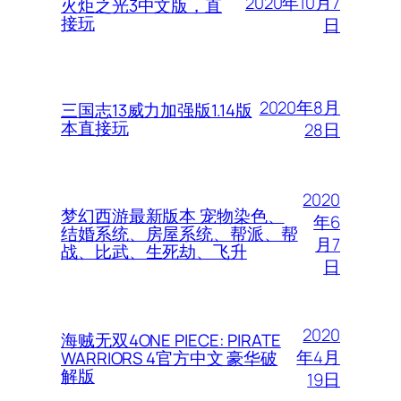
2020年10月7
火炬之光3中文版，直
接玩
日
2020年8月
三国志13威力加强版1.14版
本直接玩
28日
2020
梦幻西游最新版本 宠物染色、
年6
结婚系统、房屋系统、帮派、帮
月7
战、比武、生死劫、飞升
日
2020
海贼无双4ONE PIECE: PIRATE
年4月
WARRIORS 4官方中文 豪华破
解版
19日