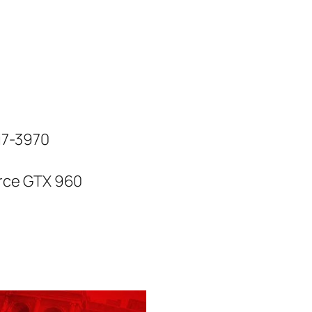
i7-3970
rce GTX 960