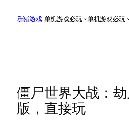
跳
至
乐猪游戏
单机游戏必玩
单机游戏必玩
内
容
僵尸世界大战：劫后余生
版，直接玩