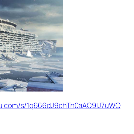
idu.com/s/1q666dJ9chTn0aAC9IJ7uWQ