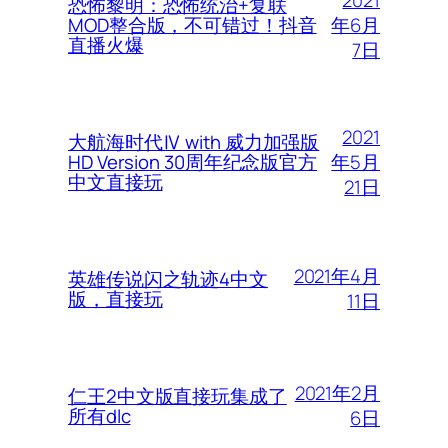
恐怖黎明：恐怖统治+复联
年6月
MOD整合版，不可错过！抖音
直播火爆
7日
2021
大航海时代Ⅳ with 威力加强版
年5月
HD Version 30周年纪念版官方
中文直接玩
21日
2021年4月
英雄传说闪之轨迹4中文
版，直接玩
11日
2021年2月
仁王2中文版直接玩集成了
所有dlc
6日