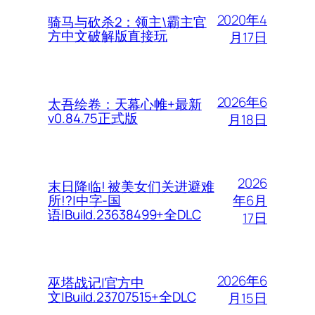
2020年4
骑马与砍杀2：领主\霸主官
方中文破解版直接玩
月17日
2026年6
太吾绘卷：天幕心帷+最新
v0.84.75正式版
月18日
2026
末日降临! 被美女们关进避难
年6月
所!?|中字-国
语|Build.23638499+全DLC
17日
2026年6
巫塔战记|官方中
文|Build.23707515+全DLC
月15日