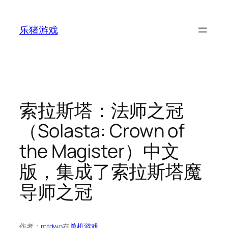
跳
至
乐猪游戏
内
容
索拉斯塔：法师之冠
（Solasta: Crown of
the Magister）中文
版，集成了索拉斯塔魔
导师之冠
作者：
mtdwo
在
单机游戏