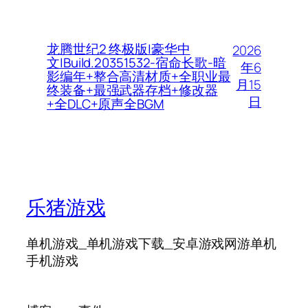
龙腾世纪2 终极版|豪华中
2026
文|Build.20351532-宿命长歌-暗
年6
影编年+整合高清材质+全职业最
月15
终装备+最强武器存档+修改器
日
+全DLC+原声全BGM
乐猪游戏
单机游戏_单机游戏下载_安卓游戏网游单机
手机游戏