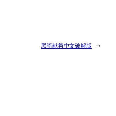
黑暗献祭中文破解版
→