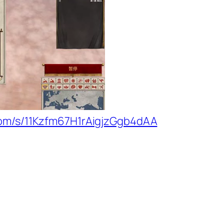
.com/s/11Kzfm67H1rAigjzGgb4dAA