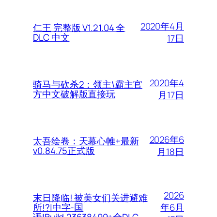
2020年4月
仁王 完整版 V1.21.04 全
DLC 中文
17日
2020年4
骑马与砍杀2：领主\霸主官
方中文破解版直接玩
月17日
2026年6
太吾绘卷：天幕心帷+最新
v0.84.75正式版
月18日
2026
末日降临! 被美女们关进避难
年6月
所!?|中字-国