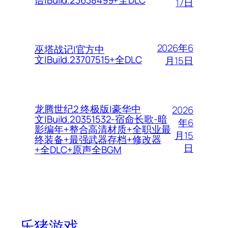
语|Build.23638499+全DLC
17日
2026年6
巫塔战记|官方中
文|Build.23707515+全DLC
月15日
龙腾世纪2 终极版|豪华中
2026
文|Build.20351532-宿命长歌-暗
年6
影编年+整合高清材质+全职业最
月15
终装备+最强武器存档+修改器
日
+全DLC+原声全BGM
乐猪游戏