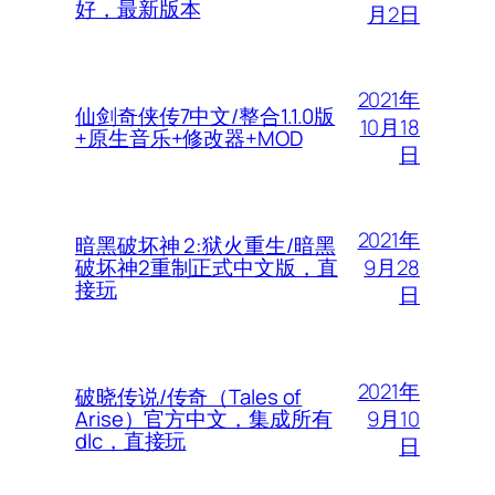
好，最新版本
月2日
2021年
仙剑奇侠传7中文/整合1.1.0版
10月18
+原生音乐+修改器+MOD
日
2021年
暗黑破坏神 2:狱火重生/暗黑
9月28
破坏神2重制正式中文版，直
接玩
日
2021年
破晓传说/传奇（Tales of
9月10
Arise）官方中文，集成所有
dlc，直接玩
日