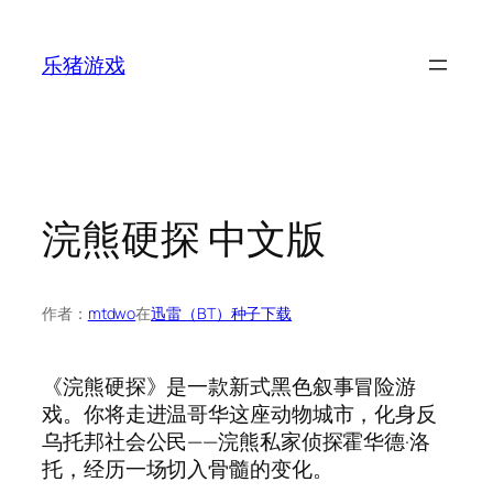
跳
至
乐猪游戏
内
容
浣熊硬探 中文版
作者：
mtdwo
在
迅雷（BT）种子下载
《浣熊硬探》是一款新式黑色叙事冒险游
戏。你将走进温哥华这座动物城市，化身反
乌托邦社会公民——浣熊私家侦探霍华德·洛
托，经历一场切入骨髓的变化。