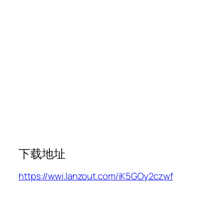
下载地址
https://wwi.lanzout.com/iK5GOy2czwf