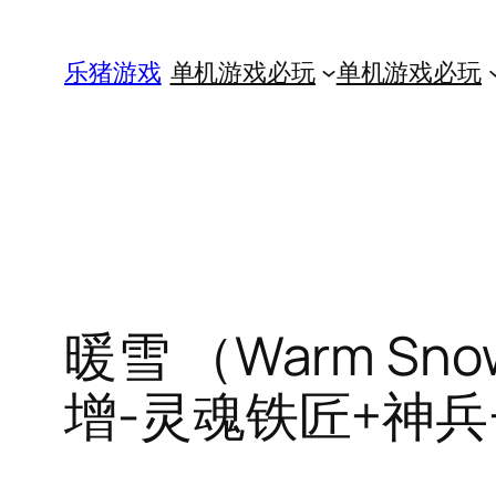
跳
至
乐猪游戏
单机游戏必玩
单机游戏必玩
内
容
暖雪 （Warm Sn
增-灵魂铁匠+神兵