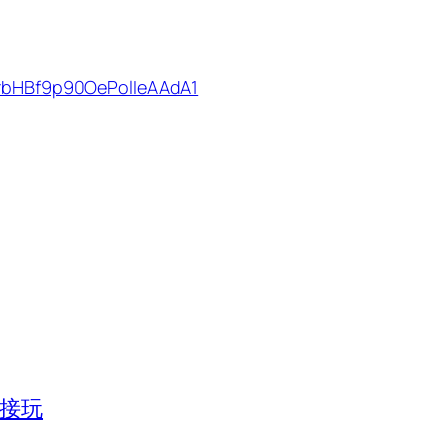
1rbHBf9p90OePolIeAAdA1
直接玩