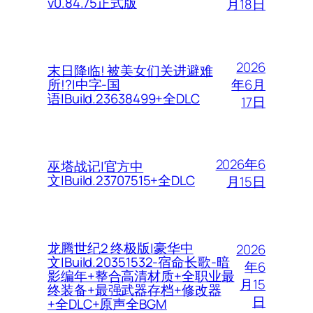
v0.84.75正式版
月18日
2026
末日降临! 被美女们关进避难
年6月
所!?|中字-国
语|Build.23638499+全DLC
17日
2026年6
巫塔战记|官方中
文|Build.23707515+全DLC
月15日
龙腾世纪2 终极版|豪华中
2026
文|Build.20351532-宿命长歌-暗
年6
影编年+整合高清材质+全职业最
月15
终装备+最强武器存档+修改器
日
+全DLC+原声全BGM