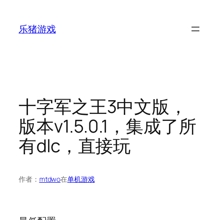
跳
至
乐猪游戏
内
容
十字军之王3中文版，
版本v1.5.0.1，集成了所
有dlc，直接玩
作者：
mtdwo
在
单机游戏