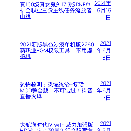
2021年
真100级真女鬼剑17.3版DNF单
6月19
机全职业三觉主线任务流放者
山脉
日
2021
2021新版黑色沙漠单机版2260
年6月
新职业+GM权限工具，不用虚
拟机
8日
2021
恐怖黎明：恐怖统治+复联
年6月
MOD整合版，不可错过！抖音
直播火爆
7日
2021
大航海时代Ⅳ with 威力加强版
年5月
HD Version 30周年纪念版官方