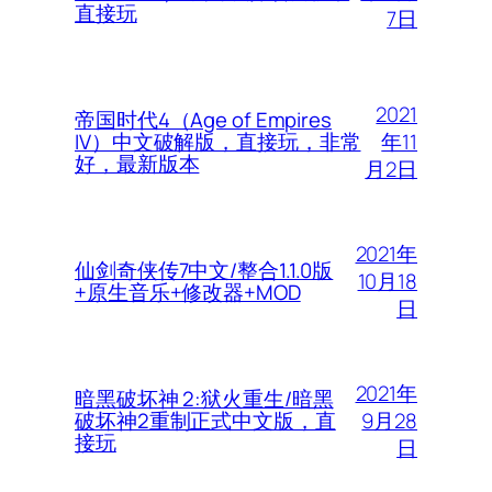
直接玩
7日
2021
帝国时代4（Age of Empires
年11
IV）中文破解版，直接玩，非常
好，最新版本
月2日
2021年
仙剑奇侠传7中文/整合1.1.0版
10月18
+原生音乐+修改器+MOD
日
2021年
暗黑破坏神 2:狱火重生/暗黑
9月28
破坏神2重制正式中文版，直
接玩
日