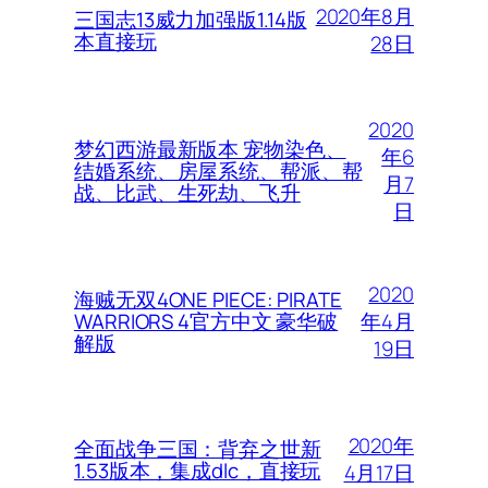
2020年8月
三国志13威力加强版1.14版
本直接玩
28日
2020
梦幻西游最新版本 宠物染色、
年6
结婚系统、房屋系统、帮派、帮
月7
战、比武、生死劫、飞升
日
2020
海贼无双4ONE PIECE: PIRATE
年4月
WARRIORS 4官方中文 豪华破
解版
19日
2020年
全面战争三国：背弃之世新
1.53版本，集成dlc，直接玩
4月17日