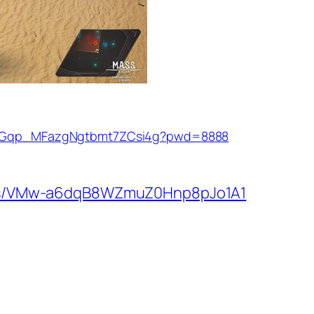
/s/1Gqp_MFazgNgtbmt7ZCsi4g?pwd=8888
om/s/VMw-a6dqB8WZmuZ0Hnp8pJo1A1