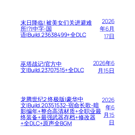
2026
末日降临! 被美女们关进避难
年6月
所!?|中字-国
语|Build.23638499+全DLC
17日
2026年6
巫塔战记|官方中
文|Build.23707515+全DLC
月15日
龙腾世纪2 终极版|豪华中
2026
文|Build.20351532-宿命长歌-暗
年6
影编年+整合高清材质+全职业最
月15
终装备+最强武器存档+修改器
日
+全DLC+原声全BGM