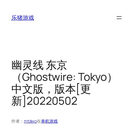
跳
至
乐猪游戏
内
容
幽灵线 东京
（Ghostwire: Tokyo）
中文版，版本[更
新]20220502
作者：
mtdwo
在
单机游戏