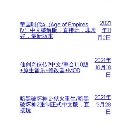
2021
帝国时代4（Age of Empires
年11
IV）中文破解版，直接玩，非常
好，最新版本
月2日
2021年
仙剑奇侠传7中文/整合1.1.0版
10月18
+原生音乐+修改器+MOD
日
2021年
暗黑破坏神 2:狱火重生/暗黑
9月28
破坏神2重制正式中文版，直
接玩
日