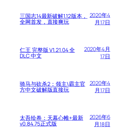
2020年4
三国志14最新破解1.12版本，
全网首发，直接爽玩
月17日
2020年4月
仁王 完整版 V1.21.04 全
DLC 中文
17日
2020年4
骑马与砍杀2：领主\霸主官
方中文破解版直接玩
月17日
2026年6
太吾绘卷：天幕心帷+最新
v0.84.75正式版
月18日