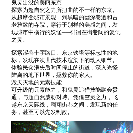
鬼灵出没的美丽东京
探索为超自然之力所扭曲的不一样的东京。
从超摩登城市景观，到黑暗的幽深巷道和古
老雅致的寺院，穿行于别样的美感之间，发
现城市中横行的妖怪——徘徊在街巷间的复仇
之灵。
探索涩谷十字路口、东京铁塔等标志性的地
标，发现在次世代技术渲染下的动人细节。
体验民众消失后时间停止的街道，深入光怪
陆离的地下世界，拯救你的家人。
毁天灭地的元素技能
可升级的元素能力，和鬼灵追猎技能融会贯
通，与超自然威胁对峙。凭借空灵之力，飞
越东京天际线，翱翔街巷之间，发现新的任
务，甚至可以先发制敌。