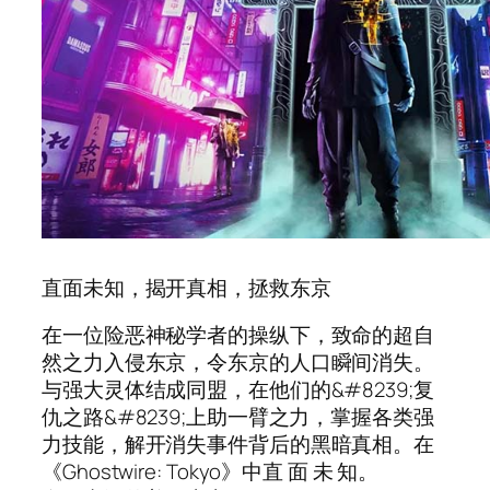
直面未知，揭开真相，拯救东京
在一位险恶神秘学者的操纵下，致命的超自
然之力入侵东京，令东京的人口瞬间消失。
与强大灵体结成同盟，在他们的&#8239;复
仇之路&#8239;上助一臂之力，掌握各类强
力技能，解开消失事件背后的黑暗真相。在
《Ghostwire: Tokyo》中直 面 未 知。