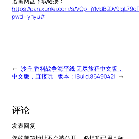
迅雷网盘下载链接：
https://pan.xunlei.com/s/VOp_jYMdB2DV9IqL79
pwd=yhyu#
←
沙丘 香料战争
海平线 无尽旅程中文版，
中文版，直接玩
版本：|Build.8649042|
→
评论
发表回复
您的邮箱地址不会被公开。
必填项已用
*
标