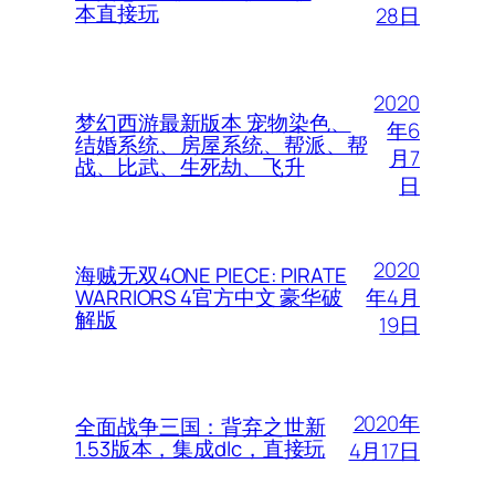
本直接玩
28日
2020
梦幻西游最新版本 宠物染色、
年6
结婚系统、房屋系统、帮派、帮
月7
战、比武、生死劫、飞升
日
2020
海贼无双4ONE PIECE: PIRATE
年4月
WARRIORS 4官方中文 豪华破
解版
19日
2020年
全面战争三国：背弃之世新
1.53版本，集成dlc，直接玩
4月17日