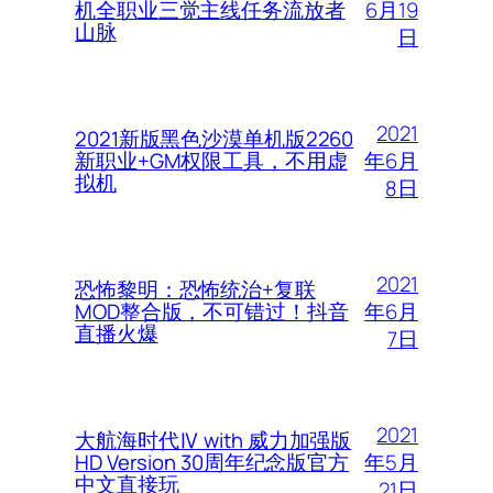
6月19
机全职业三觉主线任务流放者
山脉
日
2021
2021新版黑色沙漠单机版2260
年6月
新职业+GM权限工具，不用虚
拟机
8日
2021
恐怖黎明：恐怖统治+复联
年6月
MOD整合版，不可错过！抖音
直播火爆
7日
2021
大航海时代Ⅳ with 威力加强版
年5月
HD Version 30周年纪念版官方
中文直接玩
21日