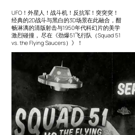
UFO！外星人！战斗机！反抗军！突突突！
经典的2D战斗与黑白的3D场景在此融合，酣
畅淋漓的清版射击与1950年代科幻片的美学
激烈碰撞， 尽在《劲爆51飞行队（Squad 51
vs. the Flying Saucers）》！