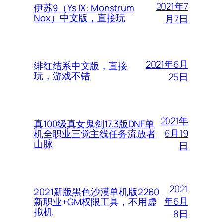
2021年7
伊苏9（Ys IX: Monstrum
Nox）中文版，直接玩
月7日
2021年6月
绯红结系中文版，直接
玩，游戏不错
25日
2021年
真100级真女鬼剑17.3版DNF单
6月19
机全职业三觉主线任务流放者
山脉
日
2021
2021新版黑色沙漠单机版2260
年6月
新职业+GM权限工具，不用虚
拟机
8日