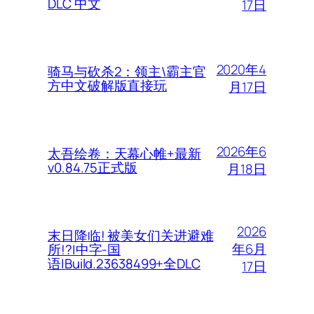
DLC 中文
17日
2020年4
骑马与砍杀2：领主\霸主官
方中文破解版直接玩
月17日
2026年6
太吾绘卷：天幕心帷+最新
v0.84.75正式版
月18日
2026
末日降临! 被美女们关进避难
年6月
所!?|中字-国
语|Build.23638499+全DLC
17日