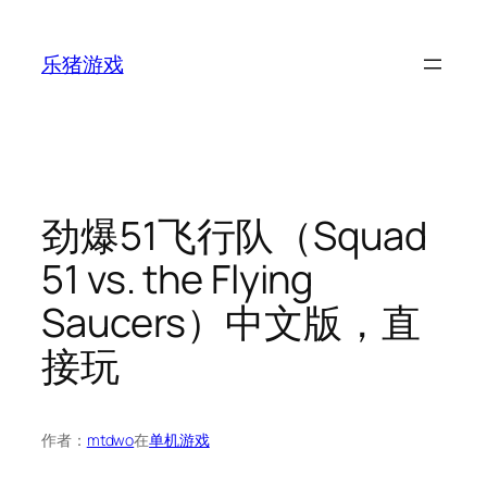
跳
至
乐猪游戏
内
容
劲爆51飞行队（Squad
51 vs. the Flying
Saucers）中文版，直
接玩
作者：
mtdwo
在
单机游戏