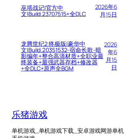
2026年6
巫塔战记|官方中
文|Build.23707515+全DLC
月15日
龙腾世纪2 终极版|豪华中
2026
文|Build.20351532-宿命长歌-暗
年6
影编年+整合高清材质+全职业最
月15
终装备+最强武器存档+修改器
日
+全DLC+原声全BGM
乐猪游戏
单机游戏_单机游戏下载_安卓游戏网游单机