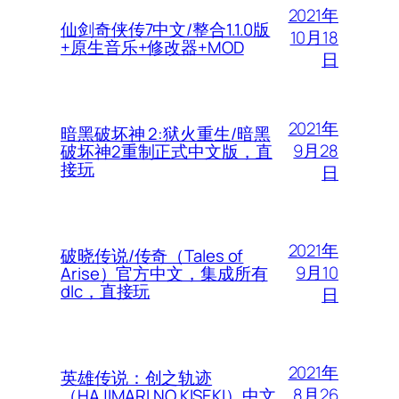
2021年
仙剑奇侠传7中文/整合1.1.0版
10月18
+原生音乐+修改器+MOD
日
2021年
暗黑破坏神 2:狱火重生/暗黑
9月28
破坏神2重制正式中文版，直
接玩
日
2021年
破晓传说/传奇（Tales of
9月10
Arise）官方中文，集成所有
dlc，直接玩
日
2021年
英雄传说：创之轨迹
8月26
（HAJIMARI NO KISEKI）中文