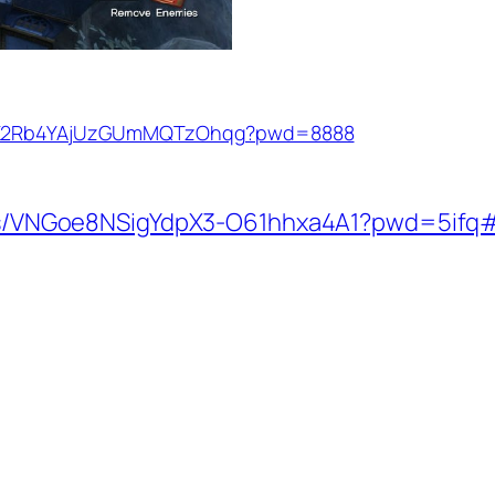
/1dK2Rb4YAjUzGUmMQTzOhqg?pwd=8888
om/s/VNGoe8NSigYdpX3-O61hhxa4A1?pwd=5ifq