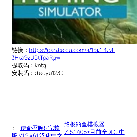
链接：
https://pan.baidu.com/s/16jZPNM-
3Hka9zU6tTpaRgw
提取码：kntq
安装码：diaoyu1230
终极钓鱼模拟器
←
使命召唤8 完整
v1.5.1.405+目前全DLC 中
版 V1.9.461 汉化中文