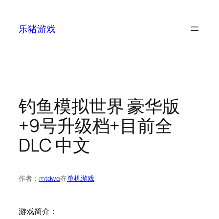
跳
至
乐猪游戏
内
容
钓鱼模拟世界 豪华版
+9号升级档+目前全
DLC 中文
作者：
mtdwo
在
单机游戏
游戏简介：