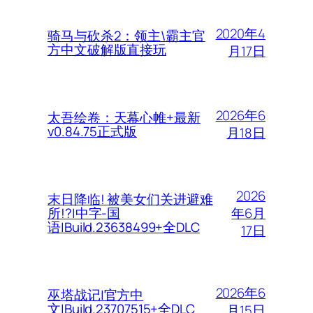
2020年4
骑马与砍杀2：领主\霸主官
方中文破解版直接玩
月17日
2026年6
太吾绘卷：天幕心帷+最新
v0.84.75正式版
月18日
2026
末日降临! 被美女们关进避难
年6月
所!?|中字-国
语|Build.23638499+全DLC
17日
2026年6
巫塔战记|官方中
文|Build.23707515+全DLC
月15日