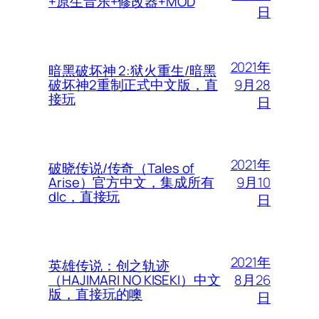
+原生音乐+修改器+MOD
日
2021年
暗黑破坏神 2:狱火重生/暗黑
9月28
破坏神2重制正式中文版，直
接玩
日
2021年
破晓传说/传奇（Tales of
9月10
Arise）官方中文，集成所有
dlc，直接玩
日
2021年
英雄传说：创之轨迹
8月26
（HAJIMARI NO KISEKI）中文
版，直接玩的噢
日