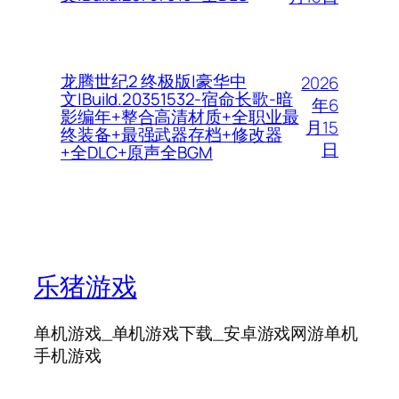
龙腾世纪2 终极版|豪华中
2026
文|Build.20351532-宿命长歌-暗
年6
影编年+整合高清材质+全职业最
月15
终装备+最强武器存档+修改器
日
+全DLC+原声全BGM
乐猪游戏
单机游戏_单机游戏下载_安卓游戏网游单机
手机游戏