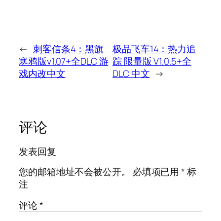
←
刺客信条4：黑旗
极品飞车14：热力追
寒鸦版v1.07+全DLC 游
踪 限量版 V1.0.5+全
戏内改中文
DLC 中文
→
评论
发表回复
您的邮箱地址不会被公开。
必填项已用
*
标
注
评论
*