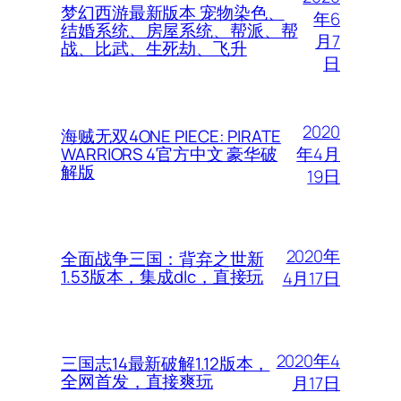
梦幻西游最新版本 宠物染色、
年6
结婚系统、房屋系统、帮派、帮
月7
战、比武、生死劫、飞升
日
2020
海贼无双4ONE PIECE: PIRATE
年4月
WARRIORS 4官方中文 豪华破
解版
19日
2020年
全面战争三国：背弃之世新
1.53版本，集成dlc，直接玩
4月17日
2020年4
三国志14最新破解1.12版本，
全网首发，直接爽玩
月17日