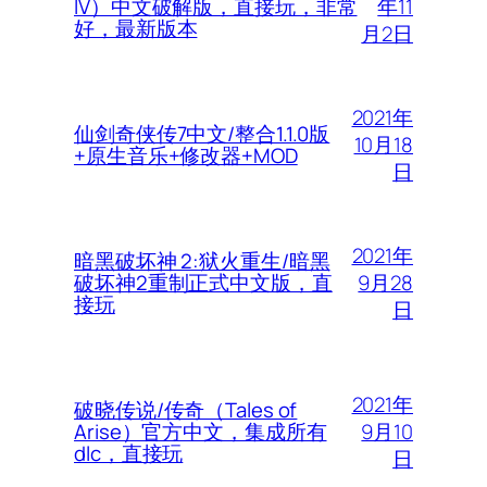
年11
IV）中文破解版，直接玩，非常
好，最新版本
月2日
2021年
仙剑奇侠传7中文/整合1.1.0版
10月18
+原生音乐+修改器+MOD
日
2021年
暗黑破坏神 2:狱火重生/暗黑
9月28
破坏神2重制正式中文版，直
接玩
日
2021年
破晓传说/传奇（Tales of
9月10
Arise）官方中文，集成所有
dlc，直接玩
日