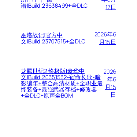
语|Build.23638499+全DLC
17日
2026年6
巫塔战记|官方中
文|Build.23707515+全DLC
月15日
龙腾世纪2 终极版|豪华中
2026
文|Build.20351532-宿命长歌-暗
年6
影编年+整合高清材质+全职业最
月15
终装备+最强武器存档+修改器
日
+全DLC+原声全BGM