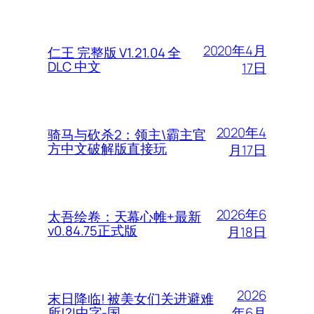
2020年4月
仁王 完整版 V1.21.04 全
DLC 中文
17日
2020年4
骑马与砍杀2：领主\霸主官
方中文破解版直接玩
月17日
2026年6
太吾绘卷：天幕心帷+最新
v0.84.75正式版
月18日
2026
末日降临! 被美女们关进避难
年6月
所!?|中字-国