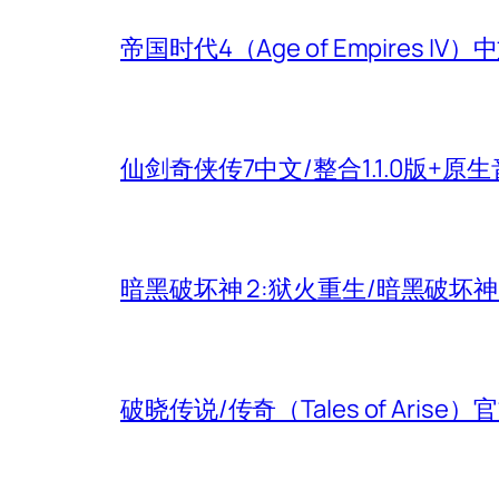
帝国时代4（Age of Empires
仙剑奇侠传7中文/整合1.1.0版+原
暗黑破坏神 2:狱火重生/暗黑破坏
破晓传说/传奇（Tales of Aris