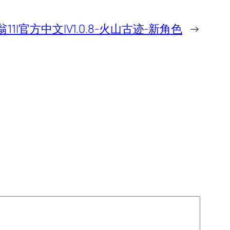
11|官方中文|V1.0.8-火山古迹-新角色
→