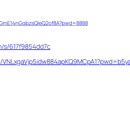
1xsGmE14nGqbzsQIeQ2of8A?pwd=8888
cn/s/617f9854dd7c
om/s/VNLxgaVjp5idw884apKQ9MCpA1?pwd=b5