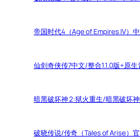
帝国时代4（Age of Empires
仙剑奇侠传7中文/整合1.1.0版+原
暗黑破坏神 2:狱火重生/暗黑破坏
破晓传说/传奇（Tales of Aris