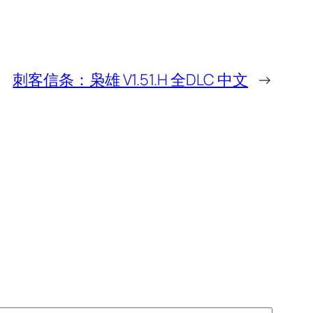
刺客信条：枭雄 V1.51.H 全DLC 中文
→