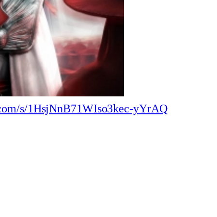
du.com/s/1HsjNnB71WIso3kec-yYrAQ