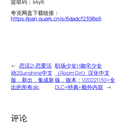
提取码：s4y6
夸克网盘下载链接：
https://pan.quark.cn/s/6dadcf2398e6
←
恋活2! 恋爱活
职场少女\\御宅少女
动2Sunshine中文
（Room Girl）汉化中文
版，新出，集成新
版，版本：V20221130+全
出的所有dlc
DLC+特典+额外内容
→
评论