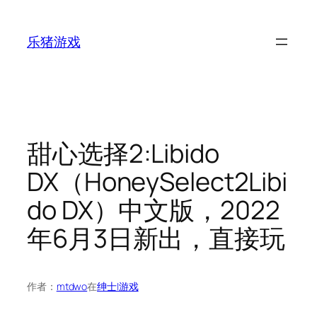
跳
至
乐猪游戏
内
容
甜心选择2:Libido
DX（HoneySelect2Libi
do DX）中文版，2022
年6月3日新出，直接玩
作者：
mtdwo
在
绅士|游戏