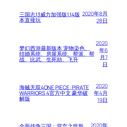
2020年8月
三国志13威力加强版1.14版
本直接玩
28日
2020
梦幻西游最新版本 宠物染色、
年6
结婚系统、房屋系统、帮派、帮
月7
战、比武、生死劫、飞升
日
2020
海贼无双4ONE PIECE: PIRATE
年4月
WARRIORS 4官方中文 豪华破
解版
19日
2020年
全面战争三国：背弃之世新