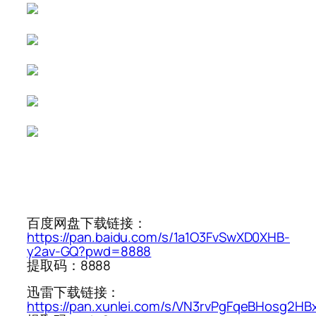
百度网盘下载链接：
https://pan.baidu.com/s/1a1O3FvSwXD0XHB-
y2av-GQ?pwd=8888
提取码：8888
迅雷下载链接：
https://pan.xunlei.com/s/VN3rvPgFqeBHosg2HB