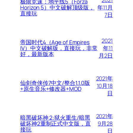
极限竞速：地平线5（Forza
年11月
Horizon 5）中文破解顶级版，
直接玩
7日
2021
帝国时代4（Age of Empires
年11
IV）中文破解版，直接玩，非常
好，最新版本
月2日
2021年
仙剑奇侠传7中文/整合1.1.0版
10月18
+原生音乐+修改器+MOD
日
2021年
暗黑破坏神 2:狱火重生/暗黑
9月28
破坏神2重制正式中文版，直
接玩
日