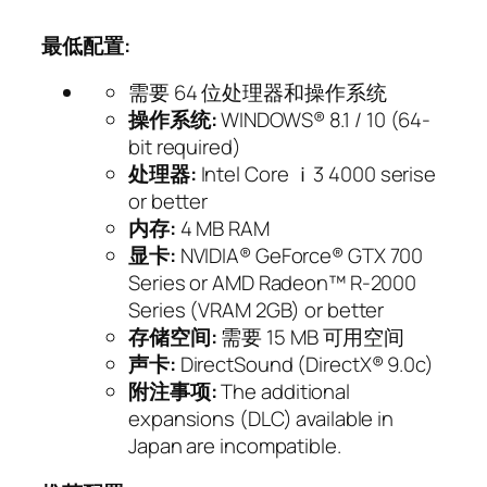
最低配置:
需要 64 位处理器和操作系统
操作系统:
WINDOWS® 8.1 / 10 (64-
bit required)
处理器:
Intel Core ｉ3 4000 serise
or better
内存:
4 MB RAM
显卡:
NVIDIA® GeForce® GTX 700
Series or AMD Radeon™ R-2000
Series (VRAM 2GB) or better
存储空间:
需要 15 MB 可用空间
声卡:
DirectSound (DirectX® 9.0c)
附注事项:
The additional
expansions (DLC) available in
Japan are incompatible.