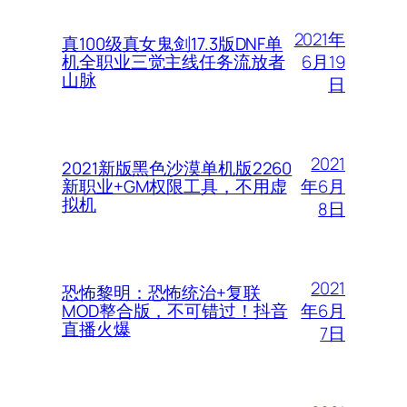
2021年
真100级真女鬼剑17.3版DNF单
6月19
机全职业三觉主线任务流放者
山脉
日
2021
2021新版黑色沙漠单机版2260
年6月
新职业+GM权限工具，不用虚
拟机
8日
2021
恐怖黎明：恐怖统治+复联
年6月
MOD整合版，不可错过！抖音
直播火爆
7日