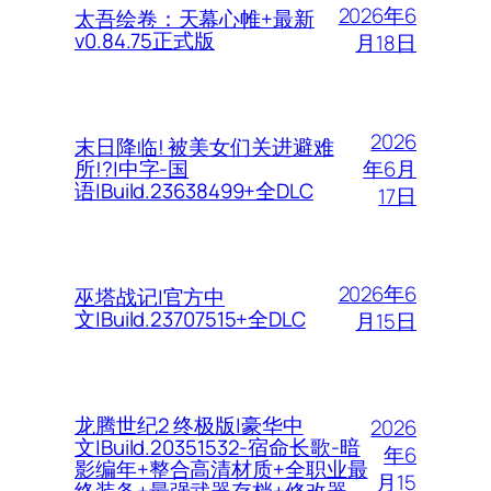
2026年6
太吾绘卷：天幕心帷+最新
v0.84.75正式版
月18日
2026
末日降临! 被美女们关进避难
年6月
所!?|中字-国
语|Build.23638499+全DLC
17日
2026年6
巫塔战记|官方中
文|Build.23707515+全DLC
月15日
龙腾世纪2 终极版|豪华中
2026
文|Build.20351532-宿命长歌-暗
年6
影编年+整合高清材质+全职业最
月15