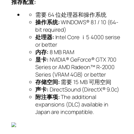
推荐配置:
需要 64 位处理器和操作系统
操作系统:
WINDOWS® 8.1 / 10 (64-
bit required)
处理器:
Intel Core ｉ5 4000 serise
or better
内存:
8 MB RAM
显卡:
NVIDIA® GeForce® GTX 700
Series or AMD Radeon™ R-2000
Series (VRAM 4GB) or better
存储空间:
需要 15 MB 可用空间
声卡:
DirectSound (DirectX® 9.0c)
附注事项:
The additional
expansions (DLC) available in
Japan are incompatible.