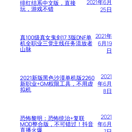
2021年6月
绯红结系中文版，直接
玩，游戏不错
25日
2021年
真100级真女鬼剑17.3版DNF单
6月19
机全职业三觉主线任务流放者
山脉
日
2021
2021新版黑色沙漠单机版2260
年6月
新职业+GM权限工具，不用虚
拟机
8日
2021
恐怖黎明：恐怖统治+复联
年6月
MOD整合版，不可错过！抖音
直播火爆
7日