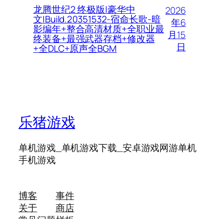
龙腾世纪2 终极版|豪华中
2026
文|Build.20351532-宿命长歌-暗
年6
影编年+整合高清材质+全职业最
月15
终装备+最强武器存档+修改器
日
+全DLC+原声全BGM
乐猪游戏
单机游戏_单机游戏下载_安卓游戏网游单机
手机游戏
博客
事件
关于
商店