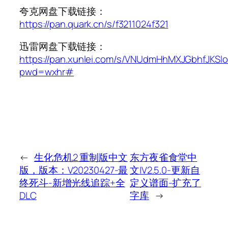
夸克网盘下载链接：
https://pan.quark.cn/s/f3211024f321
迅雷网盘下载链接：
https://pan.xunlei.com/s/VNUdmHhMXJGbhfJKSl
pwd=wxhr#
←
生化危机2 重制版中文
东方夜雀食堂中
版，版本：V20230427-最
文|V2.5.0-更新自
终死斗-新增光线追踪+全
定义谱面-扩充了
DLC
字库
→