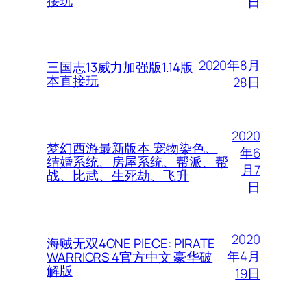
接玩
日
2020年8月
三国志13威力加强版1.14版
本直接玩
28日
2020
梦幻西游最新版本 宠物染色、
年6
结婚系统、房屋系统、帮派、帮
月7
战、比武、生死劫、飞升
日
2020
海贼无双4ONE PIECE: PIRATE
年4月
WARRIORS 4官方中文 豪华破
解版
19日