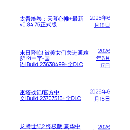
2026年6
太吾绘卷：天幕心帷+最新
v0.84.75正式版
月18日
2026
末日降临! 被美女们关进避难
年6月
所!?|中字-国
语|Build.23638499+全DLC
17日
2026年6
巫塔战记|官方中
文|Build.23707515+全DLC
月15日
龙腾世纪2 终极版|豪华中
2026