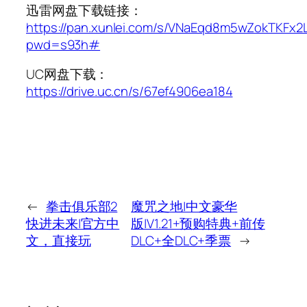
迅雷网盘下载链接：
https://pan.xunlei.com/s/VNaEqd8m5wZokTKFx2
pwd=s93h#
UC网盘下载：
https://drive.uc.cn/s/67ef4906ea184
←
拳击俱乐部2
魔咒之地|中文豪华
快进未来|官方中
版|V1.21+预购特典+前传
文，直接玩
DLC+全DLC+季票
→