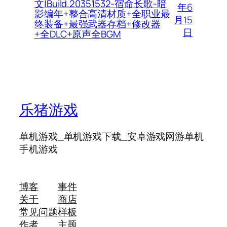
文|Build.20351532-宿命长歌-暗
年6
影编年+整合高清材质+全职业最
月15
终装备+最强武器存档+修改器
日
+全DLC+原声全BGM
乐猪游戏
单机游戏_单机游戏下载_安卓游戏网游单机
手机游戏
博客
事件
关于
商店
常见问题
样板
作者
主题