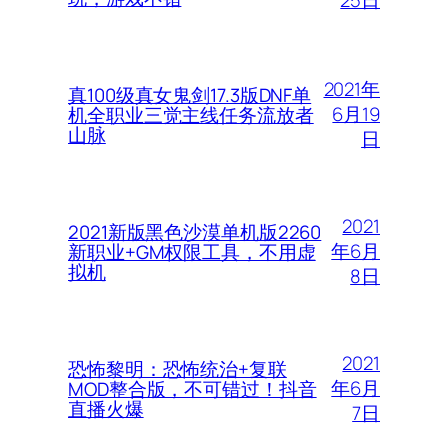
2021年
真100级真女鬼剑17.3版DNF单
6月19
机全职业三觉主线任务流放者
山脉
日
2021
2021新版黑色沙漠单机版2260
年6月
新职业+GM权限工具，不用虚
拟机
8日
2021
恐怖黎明：恐怖统治+复联
年6月
MOD整合版，不可错过！抖音
直播火爆
7日