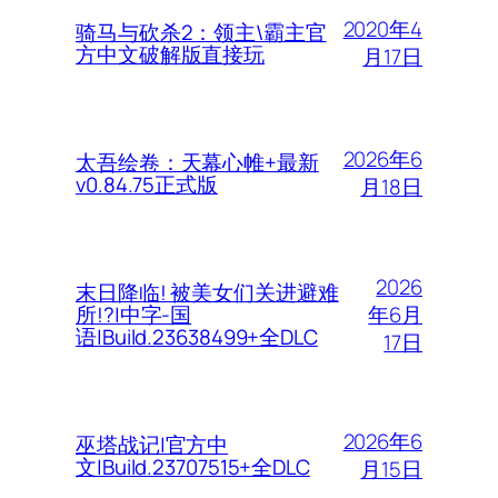
2020年4
骑马与砍杀2：领主\霸主官
方中文破解版直接玩
月17日
2026年6
太吾绘卷：天幕心帷+最新
v0.84.75正式版
月18日
2026
末日降临! 被美女们关进避难
年6月
所!?|中字-国
语|Build.23638499+全DLC
17日
2026年6
巫塔战记|官方中
文|Build.23707515+全DLC
月15日