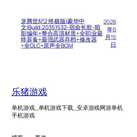
龙腾世纪2 终极版|豪华中
2026
文|Build.20351532-宿命长歌-暗
年6
影编年+整合高清材质+全职业最
月15
终装备+最强武器存档+修改器
日
+全DLC+原声全BGM
乐猪游戏
单机游戏_单机游戏下载_安卓游戏网游单机
手机游戏