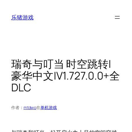
跳
至
乐猪游戏
内
容
瑞奇与叮当 时空跳转|
豪华中文|V1.727.0.0+全
DLC
作者：
mtdwo
在
单机游戏