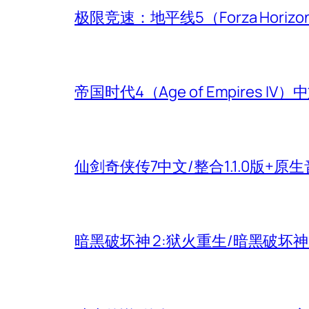
极限竞速：地平线5（Forza Hori
帝国时代4（Age of Empires
仙剑奇侠传7中文/整合1.1.0版+原
暗黑破坏神 2:狱火重生/暗黑破坏