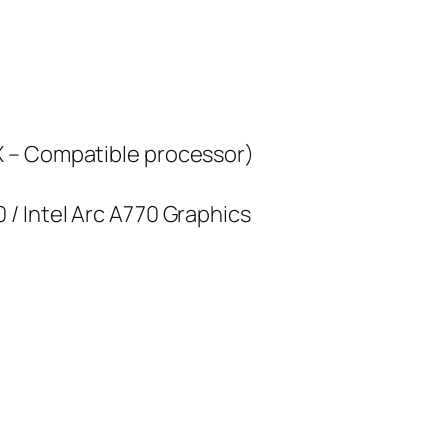
X – Compatible processor)
/ Intel Arc A770 Graphics