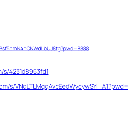
/17vBsf5bmN4nONWdLbUJ8tg?pwd=8888
cn/s/4231d8953fd1
ei.com/s/VNdLTLMqqAvcEedWycywSYI_A1?pw