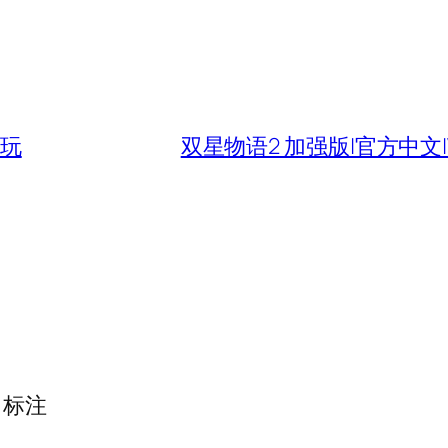
接玩
双星物语2 加强版|官方中文|
标注