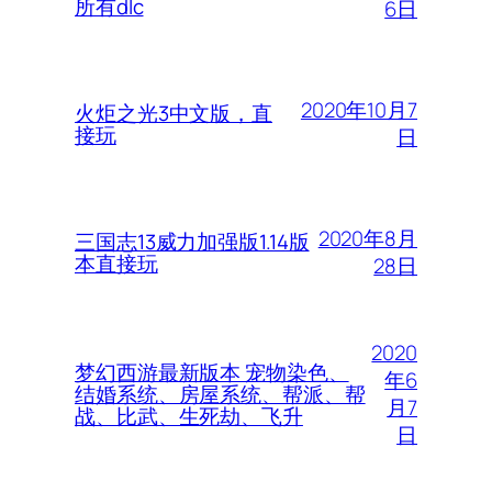
所有dlc
6日
2020年10月7
火炬之光3中文版，直
接玩
日
2020年8月
三国志13威力加强版1.14版
本直接玩
28日
2020
梦幻西游最新版本 宠物染色、
年6
结婚系统、房屋系统、帮派、帮
月7
战、比武、生死劫、飞升
日