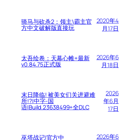
2020年4
骑马与砍杀2：领主\霸主官
方中文破解版直接玩
月17日
2026年6
太吾绘卷：天幕心帷+最新
v0.84.75正式版
月18日
2026
末日降临! 被美女们关进避难
年6月
所!?|中字-国
语|Build.23638499+全DLC
17日
2026年6
巫塔战记|官方中