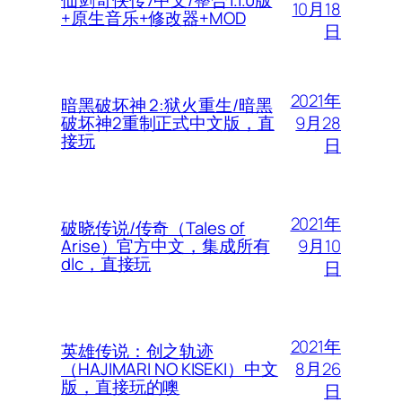
仙剑奇侠传7中文/整合1.1.0版
10月18
+原生音乐+修改器+MOD
日
2021年
暗黑破坏神 2:狱火重生/暗黑
9月28
破坏神2重制正式中文版，直
接玩
日
2021年
破晓传说/传奇（Tales of
9月10
Arise）官方中文，集成所有
dlc，直接玩
日
2021年
英雄传说：创之轨迹
8月26
（HAJIMARI NO KISEKI）中文
版，直接玩的噢
日