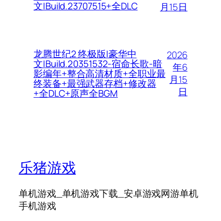
文|Build.23707515+全DLC
月15日
龙腾世纪2 终极版|豪华中
2026
文|Build.20351532-宿命长歌-暗
年6
影编年+整合高清材质+全职业最
月15
终装备+最强武器存档+修改器
日
+全DLC+原声全BGM
乐猪游戏
单机游戏_单机游戏下载_安卓游戏网游单机
手机游戏