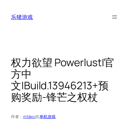
跳
至
乐猪游戏
内
容
权力欲望 Powerlust|官
方中
文|Build.13946213+预
购奖励-锋芒之权杖
作者：
mtdwo
在
单机游戏