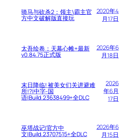
2020年4
骑马与砍杀2：领主\霸主官
方中文破解版直接玩
月17日
2026年6
太吾绘卷：天幕心帷+最新
v0.84.75正式版
月18日
2026
末日降临! 被美女们关进避难
年6月
所!?|中字-国
语|Build.23638499+全DLC
17日
2026年6
巫塔战记|官方中
文|Build.23707515+全DLC
月15日