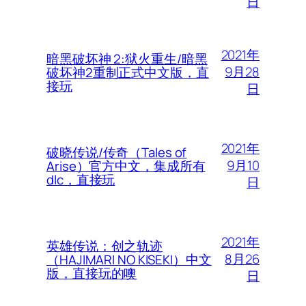
日
2021年
暗黑破坏神 2:狱火重生/暗黑
9月28
破坏神2重制正式中文版，直
接玩
日
2021年
破晓传说/传奇（Tales of
9月10
Arise）官方中文，集成所有
dlc，直接玩
日
2021年
英雄传说：创之轨迹
8月26
（HAJIMARI NO KISEKI）中文
版，直接玩的噢
日