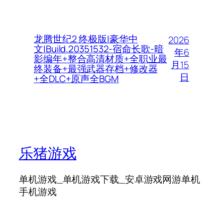
龙腾世纪2 终极版|豪华中
2026
文|Build.20351532-宿命长歌-暗
年6
影编年+整合高清材质+全职业最
月15
终装备+最强武器存档+修改器
日
+全DLC+原声全BGM
乐猪游戏
单机游戏_单机游戏下载_安卓游戏网游单机
手机游戏