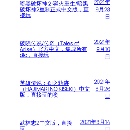
2021年
暗黑破坏神 2:狱火重生/暗黑
9月28
破坏神2重制正式中文版，直
接玩
日
2021年
破晓传说/传奇（Tales of
9月10
Arise）官方中文，集成所有
dlc，直接玩
日
2021年
英雄传说：创之轨迹
8月26
（HAJIMARI NO KISEKI）中文
版，直接玩的噢
日
2021年8月14
武林志2中文版，直接
玩
日