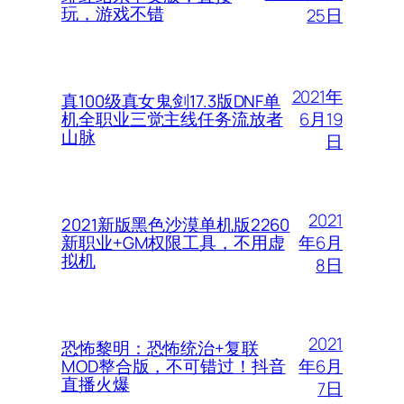
玩，游戏不错
25日
2021年
真100级真女鬼剑17.3版DNF单
6月19
机全职业三觉主线任务流放者
山脉
日
2021
2021新版黑色沙漠单机版2260
年6月
新职业+GM权限工具，不用虚
拟机
8日
2021
恐怖黎明：恐怖统治+复联
年6月
MOD整合版，不可错过！抖音
直播火爆
7日