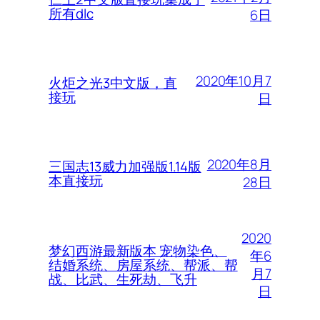
所有dlc
6日
2020年10月7
火炬之光3中文版，直
接玩
日
2020年8月
三国志13威力加强版1.14版
本直接玩
28日
2020
梦幻西游最新版本 宠物染色、
年6
结婚系统、房屋系统、帮派、帮
月7
战、比武、生死劫、飞升
日