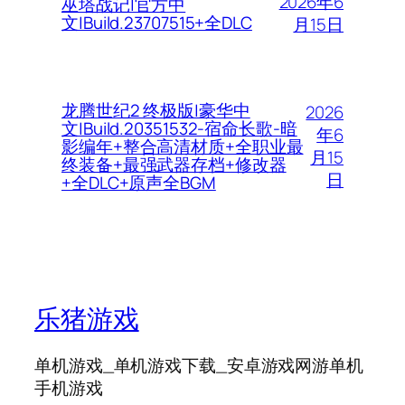
2026年6
巫塔战记|官方中
文|Build.23707515+全DLC
月15日
龙腾世纪2 终极版|豪华中
2026
文|Build.20351532-宿命长歌-暗
年6
影编年+整合高清材质+全职业最
月15
终装备+最强武器存档+修改器
日
+全DLC+原声全BGM
乐猪游戏
单机游戏_单机游戏下载_安卓游戏网游单机
手机游戏