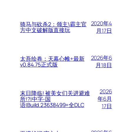
2020年4
骑马与砍杀2：领主\霸主官
方中文破解版直接玩
月17日
2026年6
太吾绘卷：天幕心帷+最新
v0.84.75正式版
月18日
2026
末日降临! 被美女们关进避难
年6月
所!?|中字-国
语|Build.23638499+全DLC
17日