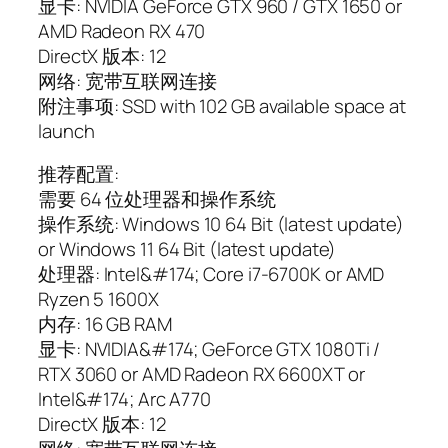
显卡: NVIDIA GeForce GTX 960 / GTX 1650 or
AMD Radeon RX 470
DirectX 版本: 12
网络: 宽带互联网连接
附注事项: SSD with 102 GB available space at
launch
推荐配置:
需要 64 位处理器和操作系统
操作系统: Windows 10 64 Bit (latest update)
or Windows 11 64 Bit (latest update)
处理器: Intel&#174; Core i7-6700K or AMD
Ryzen 5 1600X
内存: 16 GB RAM
显卡: NVIDIA&#174; GeForce GTX 1080Ti /
RTX 3060 or AMD Radeon RX 6600XT or
Intel&#174; Arc A770
DirectX 版本: 12