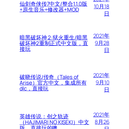
仙剑奇侠传7中文/整合1.1.0版
10月18
+原生音乐+修改器+MOD
日
2021年
暗黑破坏神 2:狱火重生/暗黑
9月28
破坏神2重制正式中文版，直
接玩
日
2021年
破晓传说/传奇（Tales of
9月10
Arise）官方中文，集成所有
dlc，直接玩
日
2021年
英雄传说：创之轨迹
8月26
（HAJIMARI NO KISEKI）中文
版，直接玩的噢