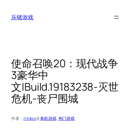
跳
至
乐猪游戏
内
容
使命召唤20：现代战争
3豪华中
文|Build.19183238-灭世
危机-丧尸围城
作者：
mtdwo
在
单机游戏
, 
热门游戏