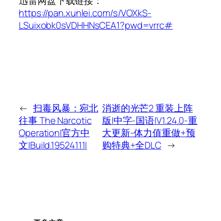
迅雷网盘下载链接：
https://pan.xunlei.com/s/VOXkS-
LSuixobk0sVDHHNsCEA1?pwd=vrrc#
←
扫毒风暴：宛北
消逝的光芒2 重装上阵
往事 The Narcotic
版|中字-国语|V1.24.0-重
Operation|官方中
大更新-体力值重做+预
文|Build.19524111|
购特典+全DLC
→