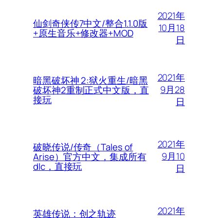
2021年
仙剑奇侠传7中文/整合1.1.0版
10月18
+原生音乐+修改器+MOD
日
2021年
暗黑破坏神 2:狱火重生/暗黑
9月28
破坏神2重制正式中文版，直
接玩
日
2021年
破晓传说/传奇（Tales of
9月10
Arise）官方中文，集成所有
dlc，直接玩
日
2021年
英雄传说：创之轨迹