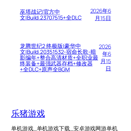
2026年6
巫塔战记|官方中
文|Build.23707515+全DLC
月15日
龙腾世纪2 终极版|豪华中
2026
文|Build.20351532-宿命长歌-暗
年6
影编年+整合高清材质+全职业最
月15
终装备+最强武器存档+修改器
日
+全DLC+原声全BGM
乐猪游戏
单机游戏_单机游戏下载_安卓游戏网游单机