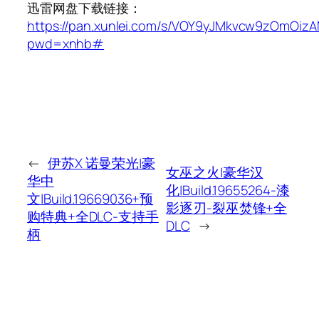
迅雷网盘下载链接：
https://pan.xunlei.com/s/VOY9yJMkvcw9zOmOizA
pwd=xnhb#
←
伊苏X 诺曼荣光|豪
女巫之火|豪华汉
华中
化|Build.19655264-漆
文|Build.19669036+预
影逐刃-裂巫焚锋+全
购特典+全DLC-支持手
DLC
→
柄