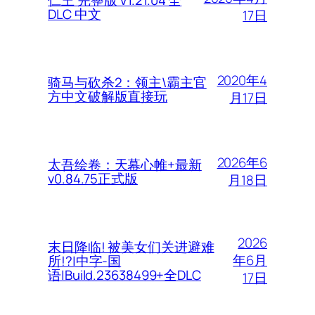
DLC 中文
17日
2020年4
骑马与砍杀2：领主\霸主官
方中文破解版直接玩
月17日
2026年6
太吾绘卷：天幕心帷+最新
v0.84.75正式版
月18日
2026
末日降临! 被美女们关进避难
年6月
所!?|中字-国
语|Build.23638499+全DLC
17日