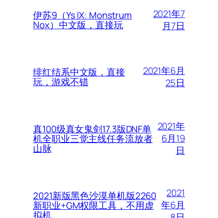
2021年7
伊苏9（Ys IX: Monstrum
Nox）中文版，直接玩
月7日
2021年6月
绯红结系中文版，直接
玩，游戏不错
25日
2021年
真100级真女鬼剑17.3版DNF单
6月19
机全职业三觉主线任务流放者
山脉
日
2021
2021新版黑色沙漠单机版2260
年6月
新职业+GM权限工具，不用虚
拟机
8日