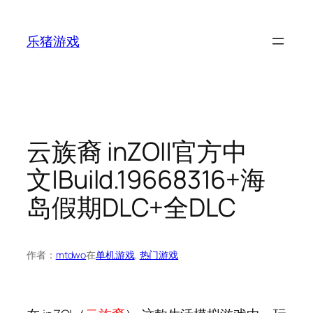
跳
至
乐猪游戏
内
容
云族裔 inZOI|官方中
文|Build.19668316+海
岛假期DLC+全DLC
作者：
mtdwo
在
单机游戏
, 
热门游戏