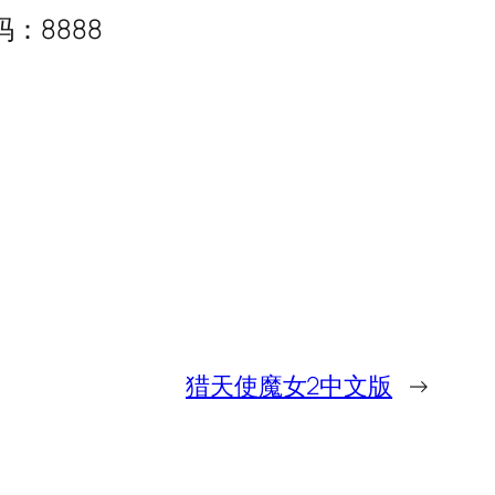
：8888
猎天使魔女2中文版
→