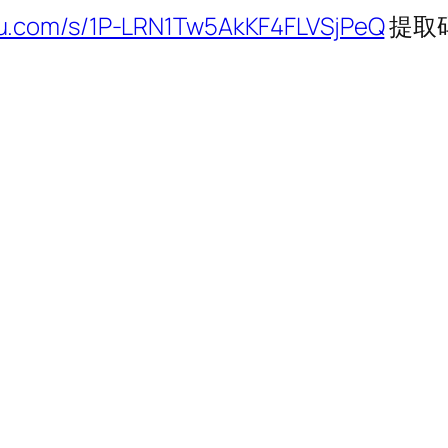
idu.com/s/1P-LRN1Tw5AkKF4FLVSjPeQ
提取码