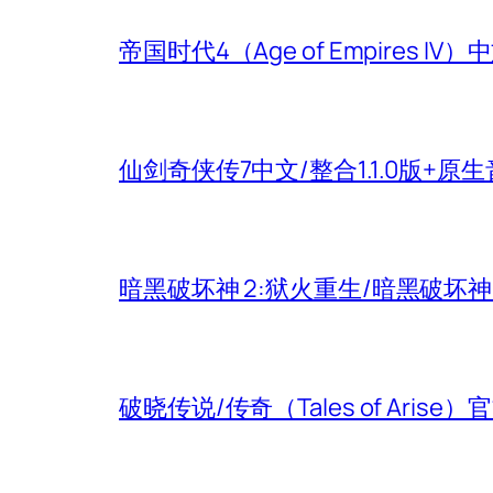
帝国时代4（Age of Empires
仙剑奇侠传7中文/整合1.1.0版+原
暗黑破坏神 2:狱火重生/暗黑破坏
破晓传说/传奇（Tales of Aris