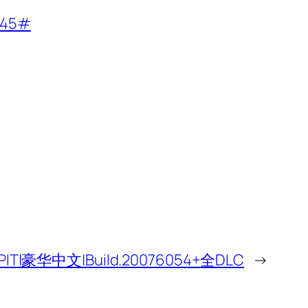
fb45#
PIT|豪华中文|Build.20076054+全DLC
→