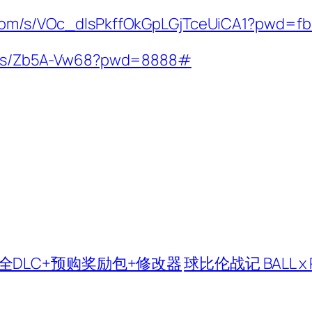
i.com/s/VOc_dlsPkffOkGpLGjTceUiCA1?pwd=
om/s/Zb5A-Vw68?pwd=8888#
.0+全DLC+预购奖励包+修改器
球比伦战记 BALL x 