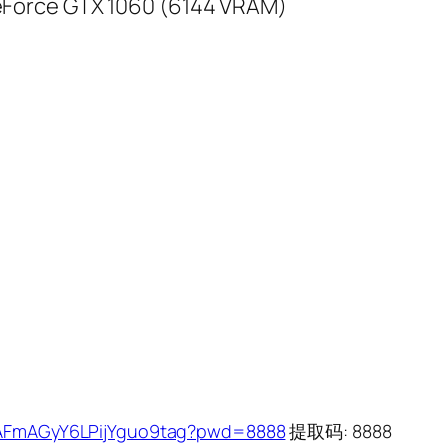
Force GTX 1060 (6144 VRAM)
VSAFmAGyY6LPijYguo9tag?pwd=8888
提取码: 8888