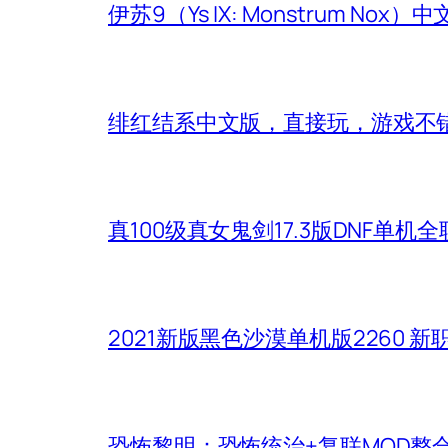
伊苏9（Ys IX: Monstrum Nox
绯红结系中文版，直接玩，游戏不
真100级真女鬼剑17.3版DNF单
2021新版黑色沙漠单机版2260 
恐怖黎明：恐怖统治+复联MOD整