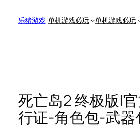
跳
至
乐猪游戏
单机游戏必玩
单机游戏必玩
内
容
死亡岛2 终极版|官方中
行证-角色包-武器