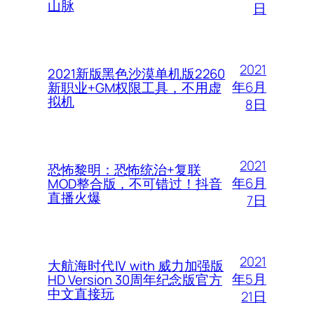
山脉
日
2021
2021新版黑色沙漠单机版2260
年6月
新职业+GM权限工具，不用虚
拟机
8日
2021
恐怖黎明：恐怖统治+复联
年6月
MOD整合版，不可错过！抖音
直播火爆
7日
2021
大航海时代Ⅳ with 威力加强版
年5月
HD Version 30周年纪念版官方
中文直接玩
21日