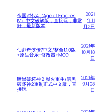
2021
帝国时代4（Age of Empires
年11
IV）中文破解版，直接玩，非常
好，最新版本
月2日
2021年
仙剑奇侠传7中文/整合1.1.0版
10月18
+原生音乐+修改器+MOD
日
2021年
暗黑破坏神 2:狱火重生/暗黑
9月28
破坏神2重制正式中文版，直
接玩
日
2021年