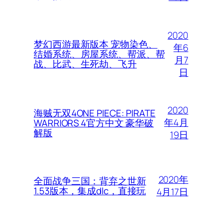
2020
梦幻西游最新版本 宠物染色、
年6
结婚系统、房屋系统、帮派、帮
月7
战、比武、生死劫、飞升
日
2020
海贼无双4ONE PIECE: PIRATE
年4月
WARRIORS 4官方中文 豪华破
解版
19日
2020年
全面战争三国：背弃之世新
1.53版本，集成dlc，直接玩
4月17日