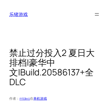
跳
至
乐猪游戏
内
容
禁止过分投入2 夏日大
排档|豪华中
文|Build.20586137+全
DLC
作者：
mtdwo
在
单机游戏