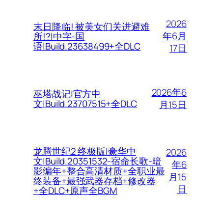
2026
末日降临! 被美女们关进避难
年6月
所!?|中字-国
语|Build.23638499+全DLC
17日
2026年6
巫塔战记|官方中
文|Build.23707515+全DLC
月15日
龙腾世纪2 终极版|豪华中
2026
文|Build.20351532-宿命长歌-暗
年6
影编年+整合高清材质+全职业最
月15
终装备+最强武器存档+修改器
日
+全DLC+原声全BGM