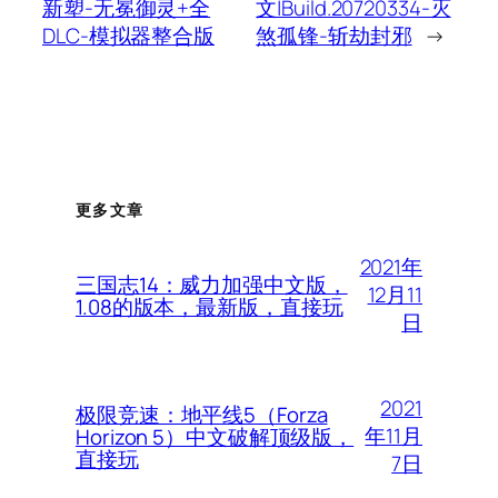
新塑-无冕御灵+全
文|Build.20720334-灭
DLC-模拟器整合版
煞孤锋-斩劫封邪
→
更多文章
2021年
三国志14：威力加强中文版，
12月11
1.08的版本，最新版，直接玩
日
2021
极限竞速：地平线5（Forza
年11月
Horizon 5）中文破解顶级版，
直接玩
7日