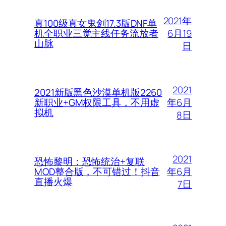
2021年
真100级真女鬼剑17.3版DNF单
6月19
机全职业三觉主线任务流放者
山脉
日
2021
2021新版黑色沙漠单机版2260
年6月
新职业+GM权限工具，不用虚
拟机
8日
2021
恐怖黎明：恐怖统治+复联
年6月
MOD整合版，不可错过！抖音
直播火爆
7日