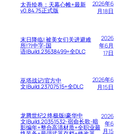
2026年6
太吾绘卷：天幕心帷+最新
v0.84.75正式版
月18日
2026
末日降临! 被美女们关进避难
年6月
所!?|中字-国
语|Build.23638499+全DLC
17日
2026年6
巫塔战记|官方中
文|Build.23707515+全DLC
月15日
龙腾世纪2 终极版|豪华中
2026
文|Build.20351532-宿命长歌-暗
年6
影编年+整合高清材质+全职业最
月15
终装备+最强武器存档+修改器