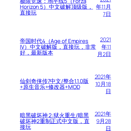
极限竞速：地平线5（Forza
年11月
Horizon 5）中文破解顶级版，
直接玩
7日
2021
帝国时代4（Age of Empires
年11
IV）中文破解版，直接玩，非常
好，最新版本
月2日
2021年
仙剑奇侠传7中文/整合1.1.0版
10月18
+原生音乐+修改器+MOD
日
2021年
暗黑破坏神 2:狱火重生/暗黑
9月28
破坏神2重制正式中文版，直
接玩
日