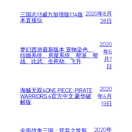
2020年8月
三国志13威力加强版1.14版
本直接玩
28日
2020
梦幻西游最新版本 宠物染色、
年6
结婚系统、房屋系统、帮派、帮
月7
战、比武、生死劫、飞升
日
2020
海贼无双4ONE PIECE: PIRATE
年4月
WARRIORS 4官方中文 豪华破
解版
19日
2020年
全面战争三国：背弃之世新