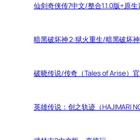
仙剑奇侠传7中文/整合1.1.0版+原
暗黑破坏神 2:狱火重生/暗黑破坏
破晓传说/传奇（Tales of Aris
英雄传说：创之轨迹（HAJIMARI N