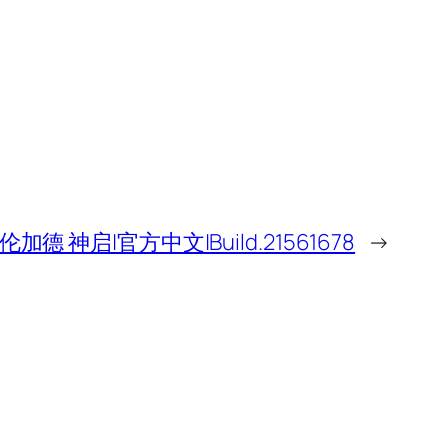
伦加德 神启|官方中文|Build.21561678
→