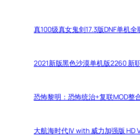
真100级真女鬼剑17.3版DNF单
2021新版黑色沙漠单机版2260 
恐怖黎明：恐怖统治+复联MOD整
大航海时代Ⅳ with 威力加强版 HD