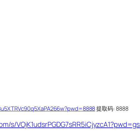
1yU8u5XTRVc90q5XaPA266w?pwd=8888
提取码: 8888
i.com/s/VOjK1udsrPGDG7sRR5iCjyzcA1?pwd=