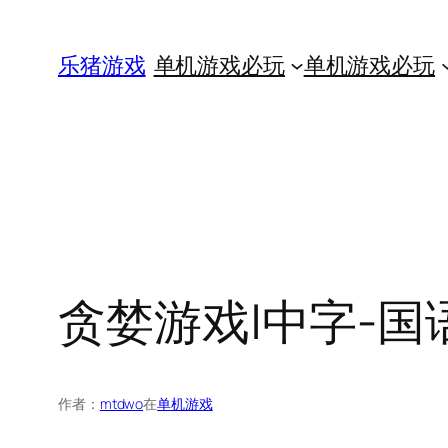
跳
至
乐猪游戏
单机游戏必玩
单机游戏必玩
内
容
贪婪游戏|中字-国语|B
作者：
mtdwo
在
单机游戏