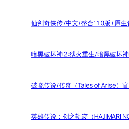
仙剑奇侠传7中文/整合1.1.0版+原
暗黑破坏神 2:狱火重生/暗黑破坏
破晓传说/传奇（Tales of Aris
英雄传说：创之轨迹（HAJIMARI N