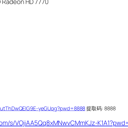
D Radeon HD 7770
1mloutThDwQEIG9E-yeGUqg?pwd=8888
提取码: 8888
ei.com/s/VOjiAA5Qq8xMNwvCMmKJz-K1A1?pw