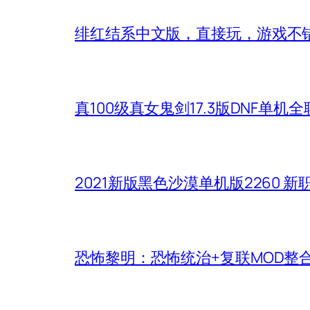
绯红结系中文版，直接玩，游戏不
真100级真女鬼剑17.3版DNF单
2021新版黑色沙漠单机版2260 
恐怖黎明：恐怖统治+复联MOD整