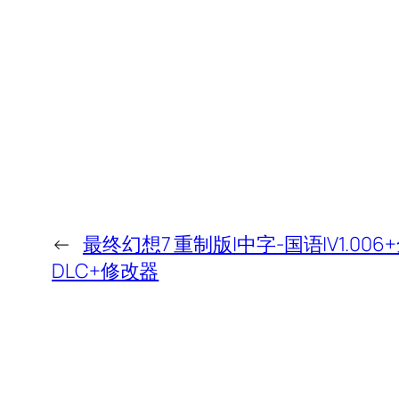
←
最终幻想7 重制版|中字-国语|V1.0
DLC+修改器