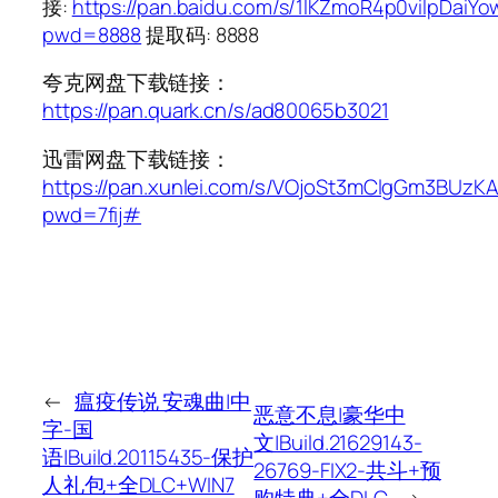
接:
https://pan.baidu.com/s/1lKZmoR4p0vilpDaiY
pwd=8888
提取码: 8888
夸克网盘下载链接：
https://pan.quark.cn/s/ad80065b3021
迅雷网盘下载链接：
https://pan.xunlei.com/s/VOjoSt3mClgGm3BUz
pwd=7fij#
←
瘟疫传说 安魂曲|中
恶意不息|豪华中
字-国
文|Build.21629143-
语|Build.20115435-保护
26769-FIX2-共斗+预
人礼包+全DLC+WIN7