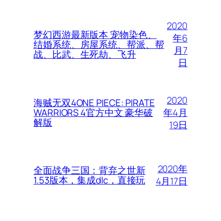
2020
梦幻西游最新版本 宠物染色、
年6
结婚系统、房屋系统、帮派、帮
月7
战、比武、生死劫、飞升
日
2020
海贼无双4ONE PIECE: PIRATE
年4月
WARRIORS 4官方中文 豪华破
解版
19日
2020年
全面战争三国：背弃之世新
1.53版本，集成dlc，直接玩
4月17日