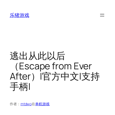
跳
至
乐猪游戏
内
容
逃出从此以后
（Escape from Ever
After）|官方中文|支持
手柄|
作者：
mtdwo
在
单机游戏