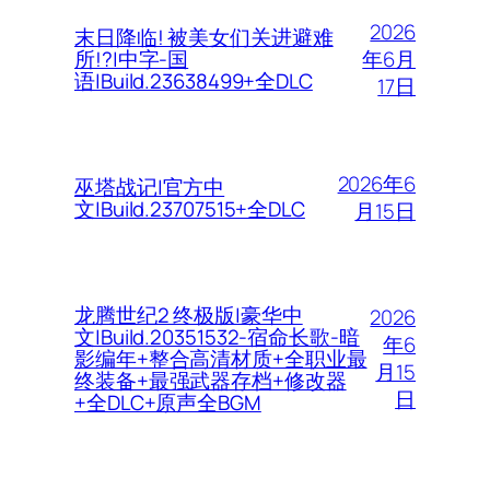
2026
末日降临! 被美女们关进避难
年6月
所!?|中字-国
语|Build.23638499+全DLC
17日
2026年6
巫塔战记|官方中
文|Build.23707515+全DLC
月15日
龙腾世纪2 终极版|豪华中
2026
文|Build.20351532-宿命长歌-暗
年6
影编年+整合高清材质+全职业最
月15
终装备+最强武器存档+修改器
日
+全DLC+原声全BGM