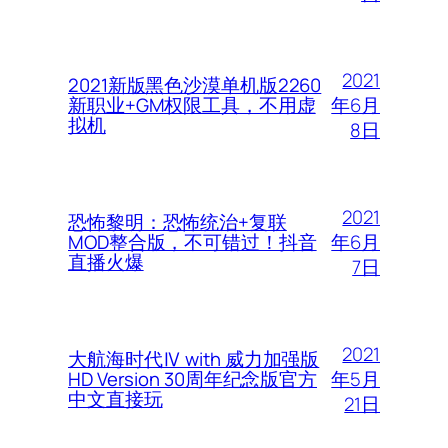
2021
2021新版黑色沙漠单机版2260
年6月
新职业+GM权限工具，不用虚
拟机
8日
2021
恐怖黎明：恐怖统治+复联
年6月
MOD整合版，不可错过！抖音
直播火爆
7日
2021
大航海时代Ⅳ with 威力加强版
年5月
HD Version 30周年纪念版官方
中文直接玩
21日