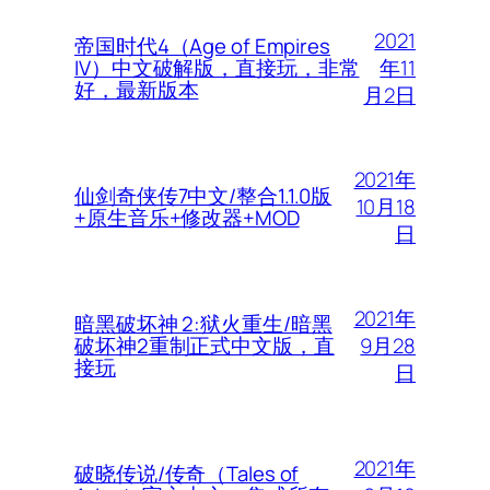
2021
帝国时代4（Age of Empires
年11
IV）中文破解版，直接玩，非常
好，最新版本
月2日
2021年
仙剑奇侠传7中文/整合1.1.0版
10月18
+原生音乐+修改器+MOD
日
2021年
暗黑破坏神 2:狱火重生/暗黑
9月28
破坏神2重制正式中文版，直
接玩
日
2021年
破晓传说/传奇（Tales of