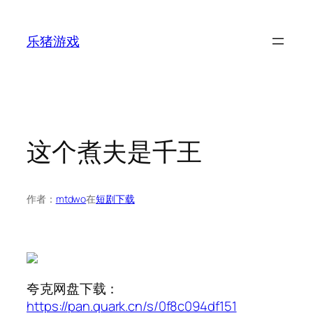
跳
至
乐猪游戏
内
容
这个煮夫是千王
作者：
mtdwo
在
短剧下载
夸克网盘下载：
https://pan.quark.cn/s/0f8c094df151