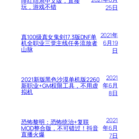
绯红结系中文版，直接
玩，游戏不错
25日
2021年
真100级真女鬼剑17.3版DNF单
6月19
机全职业三觉主线任务流放者
山脉
日
2021
2021新版黑色沙漠单机版2260
年6月
新职业+GM权限工具，不用虚
拟机
8日
2021
恐怖黎明：恐怖统治+复联
年6月
MOD整合版，不可错过！抖音
直播火爆
7日