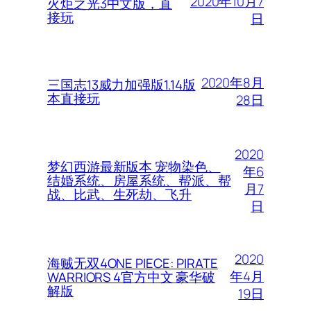
2020年10月7
火炬之光3中文版，直
接玩
日
2020年8月
三国志13威力加强版1.14版
本直接玩
28日
2020
梦幻西游最新版本 宠物染色、
年6
结婚系统、房屋系统、帮派、帮
月7
战、比武、生死劫、飞升
日
2020
海贼无双4ONE PIECE: PIRATE
年4月
WARRIORS 4官方中文 豪华破
解版
19日