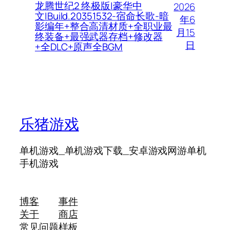
龙腾世纪2 终极版|豪华中
2026
文|Build.20351532-宿命长歌-暗
年6
影编年+整合高清材质+全职业最
月15
终装备+最强武器存档+修改器
日
+全DLC+原声全BGM
乐猪游戏
单机游戏_单机游戏下载_安卓游戏网游单机
手机游戏
博客
事件
关于
商店
常见问题
样板