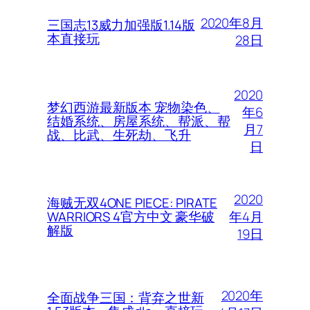
2020年8月
三国志13威力加强版1.14版
本直接玩
28日
2020
梦幻西游最新版本 宠物染色、
年6
结婚系统、房屋系统、帮派、帮
月7
战、比武、生死劫、飞升
日
2020
海贼无双4ONE PIECE: PIRATE
年4月
WARRIORS 4官方中文 豪华破
解版
19日
2020年
全面战争三国：背弃之世新