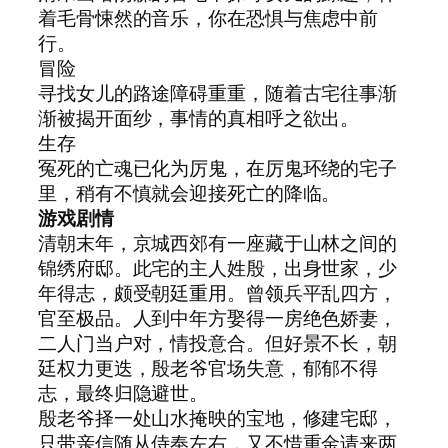
着毛骨悚然的音乐，你在恐惧与焦虑中前
行。
冒险
寻找女儿的路途障碍重重，随着古宅往事渐
渐被揭开面纱，事情的真相呼之欲出。
生存
冤死的亡魂已化为厉鬼，在厉鬼环绕的宅子
里，稍有不慎就会迎接死亡的降临。
游戏剧情
清朝末年，京城西郊有一座藏于山林之间的
锦绣府邸。此宅的主人姓殷，出身世家，少
年得志，颇受朝廷重用。曾领兵平乱四方，
官至极品。人到中年方娶得一房绝色娇妻，
二人门当户对，情投意合。但好景不长，朝
廷权力更迭，殷老爷官场失意，郁郁不得
志，最终归隐避世。
殷老爷择一处山水掩映的宝地，修建宅邸，
只带亲信随从侍奉左右，又不惜重金请来两