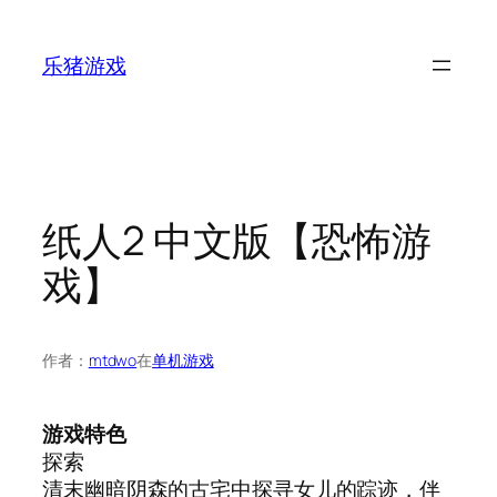
跳
至
乐猪游戏
内
容
纸人2 中文版【恐怖游
戏】
作者：
mtdwo
在
单机游戏
游戏特色
探索
清末幽暗阴森的古宅中探寻女儿的踪迹，伴