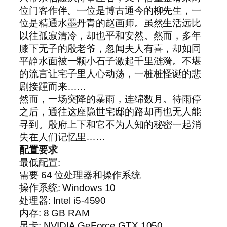
位门客作伴。一位是博古通今的柳先生，一
位是精通水墨丹青的赵画师。虽然生活远比
以往孤寂清冷，却也平和安然。然而，多年
膝下无子的殷老爷，忽闻夫人有喜，却如同
平静水面被一颗小石子激起千里涟漪。不堪
的流言让宅子里人心动荡，一桩桩怪诞的悲
剧接踵而来……
然而，一场突降的暴雨，连绵数月。待雨停
之后，通往这座隐世宅邸的路却再也无人能
寻到。殷府上下和它不为人知的秘密一起消
失在人们记忆里……
配置要求
最低配置:
需要 64 位处理器和操作系统
操作系统: Windows 10
处理器: Intel i5-4590
内存: 8 GB RAM
显卡: NVIDIA GeForce GTX 1050