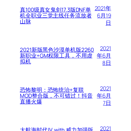
2021年
真100级真女鬼剑17.3版DNF单
6月19
机全职业三觉主线任务流放者
山脉
日
2021
2021新版黑色沙漠单机版2260
年6月
新职业+GM权限工具，不用虚
拟机
8日
2021
恐怖黎明：恐怖统治+复联
年6月
MOD整合版，不可错过！抖音
直播火爆
7日
2021
大航海时代Ⅳ with 威力加强版