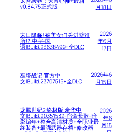
太吾绘卷：天幕心帷+最新
v0.84.75正式版
月18日
2026
末日降临! 被美女们关进避难
年6月
所!?|中字-国
语|Build.23638499+全DLC
17日
2026年6
巫塔战记|官方中
文|Build.23707515+全DLC
月15日
龙腾世纪2 终极版|豪华中
2026
文|Build.20351532-宿命长歌-暗
年6
影编年+整合高清材质+全职业最
月15
终装备+最强武器存档+修改器