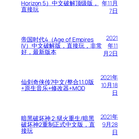
年11月
Horizon 5）中文破解顶级版，
直接玩
7日
2021
帝国时代4（Age of Empires
年11
IV）中文破解版，直接玩，非常
好，最新版本
月2日
2021年
仙剑奇侠传7中文/整合1.1.0版
10月18
+原生音乐+修改器+MOD
日
2021年
暗黑破坏神 2:狱火重生/暗黑
9月28
破坏神2重制正式中文版，直
接玩
日