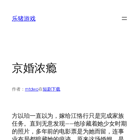
跳
至
乐猪游戏
内
容
京婚浓瘾
作者：
mtdwo
在
短剧下载
方以珀一直以为，嫁给江恪行只是完成家族
任务。直到无意发现——他珍藏着她少女时期
的照片，多年前的电影票是为她而留，连事
业布局都暗藏她的痕迹。原来这场婚姻，是