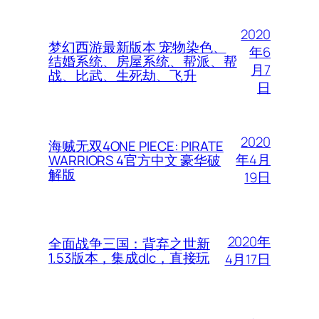
2020
梦幻西游最新版本 宠物染色、
年6
结婚系统、房屋系统、帮派、帮
月7
战、比武、生死劫、飞升
日
2020
海贼无双4ONE PIECE: PIRATE
年4月
WARRIORS 4官方中文 豪华破
解版
19日
2020年
全面战争三国：背弃之世新
1.53版本，集成dlc，直接玩
4月17日