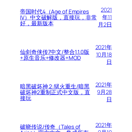
2021
帝国时代4（Age of Empires
年11
IV）中文破解版，直接玩，非常
好，最新版本
月2日
2021年
仙剑奇侠传7中文/整合1.1.0版
10月18
+原生音乐+修改器+MOD
日
2021年
暗黑破坏神 2:狱火重生/暗黑
9月28
破坏神2重制正式中文版，直
接玩
日
2021年
破晓传说/传奇（Tales of