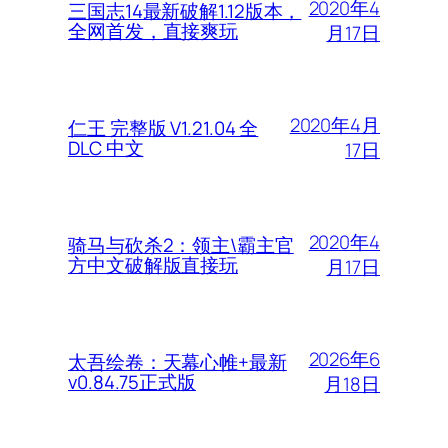
2020年4
三国志14最新破解1.12版本，
全网首发，直接爽玩
月17日
2020年4月
仁王 完整版 V1.21.04 全
DLC 中文
17日
2020年4
骑马与砍杀2：领主\霸主官
方中文破解版直接玩
月17日
2026年6
太吾绘卷：天幕心帷+最新
v0.84.75正式版
月18日