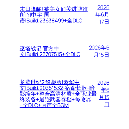
2026
末日降临! 被美女们关进避难
年6月
所!?|中字-国
语|Build.23638499+全DLC
17日
2026年6
巫塔战记|官方中
文|Build.23707515+全DLC
月15日
龙腾世纪2 终极版|豪华中
2026
文|Build.20351532-宿命长歌-暗
年6
影编年+整合高清材质+全职业最
月15
终装备+最强武器存档+修改器
日
+全DLC+原声全BGM