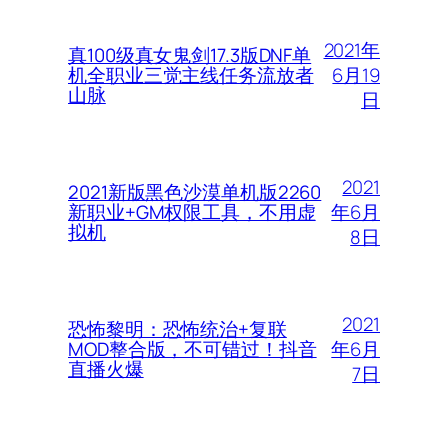
2021年
真100级真女鬼剑17.3版DNF单
6月19
机全职业三觉主线任务流放者
山脉
日
2021
2021新版黑色沙漠单机版2260
年6月
新职业+GM权限工具，不用虚
拟机
8日
2021
恐怖黎明：恐怖统治+复联
年6月
MOD整合版，不可错过！抖音
直播火爆
7日