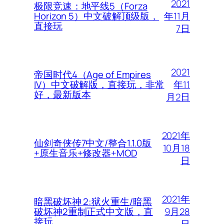
2021
极限竞速：地平线5（Forza
年11月
Horizon 5）中文破解顶级版，
直接玩
7日
2021
帝国时代4（Age of Empires
年11
IV）中文破解版，直接玩，非常
好，最新版本
月2日
2021年
仙剑奇侠传7中文/整合1.1.0版
10月18
+原生音乐+修改器+MOD
日
2021年
暗黑破坏神 2:狱火重生/暗黑
9月28
破坏神2重制正式中文版，直
接玩
日