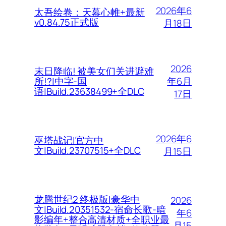
2026年6
太吾绘卷：天幕心帷+最新
v0.84.75正式版
月18日
2026
末日降临! 被美女们关进避难
年6月
所!?|中字-国
语|Build.23638499+全DLC
17日
2026年6
巫塔战记|官方中
文|Build.23707515+全DLC
月15日
龙腾世纪2 终极版|豪华中
2026
文|Build.20351532-宿命长歌-暗
年6
影编年+整合高清材质+全职业最
月15