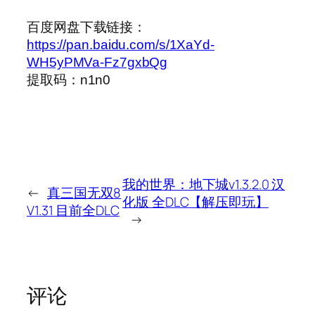
百度网盘下载
链接：
https://pan.baidu.com/s/1XaYd-
WH5yPMVa-Fz7gxbQg
提取码：n1n0
我的世界：地下城v1.3.2.0 汉
←
真三国无双8
化版 全DLC【解压即玩】
V1.31 目前全DLC
→
评论