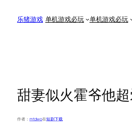
跳
至
乐猪游戏
单机游戏必玩
单机游戏必玩
内
容
甜妻似火霍爷他超
作者：
mtdwo
在
短剧下载