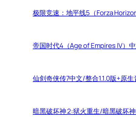
极限竞速：地平线5（Forza Hori
帝国时代4（Age of Empires
仙剑奇侠传7中文/整合1.1.0版+原
暗黑破坏神 2:狱火重生/暗黑破坏