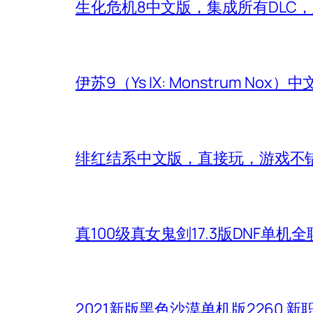
生化危机8中文版，集成所有DLC
伊苏9（Ys IX: Monstrum Nox
绯红结系中文版，直接玩，游戏不
真100级真女鬼剑17.3版DNF单
2021新版黑色沙漠单机版2260 