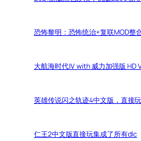
恐怖黎明：恐怖统治+复联MOD整
大航海时代Ⅳ with 威力加强版 HD
英雄传说闪之轨迹4中文版，直接
仁王2中文版直接玩集成了所有dlc