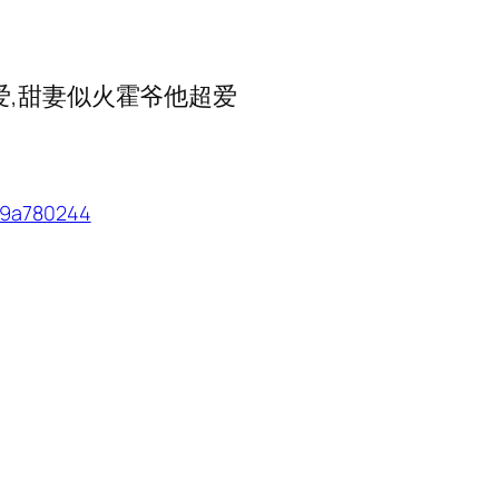
爱,甜妻似火霍爷他超爱
0a9a780244