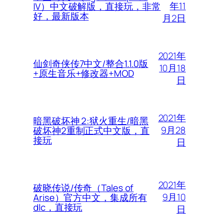
年11
IV）中文破解版，直接玩，非常
好，最新版本
月2日
2021年
仙剑奇侠传7中文/整合1.1.0版
10月18
+原生音乐+修改器+MOD
日
2021年
暗黑破坏神 2:狱火重生/暗黑
9月28
破坏神2重制正式中文版，直
接玩
日
2021年
破晓传说/传奇（Tales of
9月10
Arise）官方中文，集成所有
dlc，直接玩
日