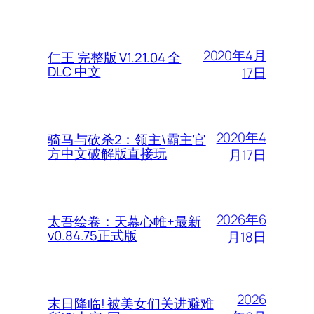
2020年4月
仁王 完整版 V1.21.04 全
DLC 中文
17日
2020年4
骑马与砍杀2：领主\霸主官
方中文破解版直接玩
月17日
2026年6
太吾绘卷：天幕心帷+最新
v0.84.75正式版
月18日
2026
末日降临! 被美女们关进避难