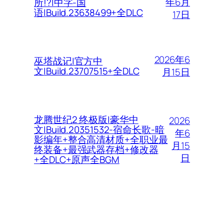
年6月
所!?|中字-国
语|Build.23638499+全DLC
17日
2026年6
巫塔战记|官方中
文|Build.23707515+全DLC
月15日
龙腾世纪2 终极版|豪华中
2026
文|Build.20351532-宿命长歌-暗
年6
影编年+整合高清材质+全职业最
月15
终装备+最强武器存档+修改器
日
+全DLC+原声全BGM