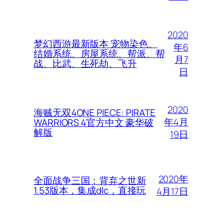
2020
梦幻西游最新版本 宠物染色、
年6
结婚系统、房屋系统、帮派、帮
月7
战、比武、生死劫、飞升
日
2020
海贼无双4ONE PIECE: PIRATE
年4月
WARRIORS 4官方中文 豪华破
解版
19日
2020年
全面战争三国：背弃之世新
1.53版本，集成dlc，直接玩
4月17日