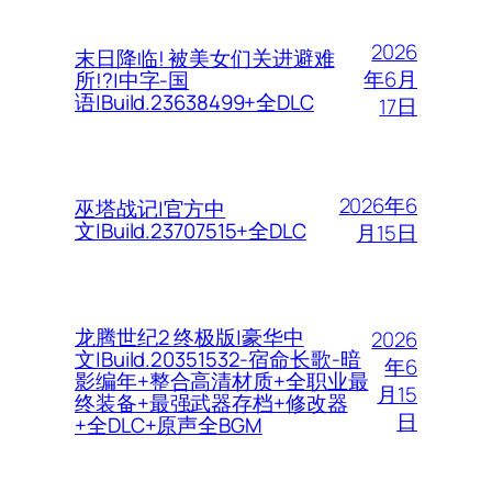
2026
末日降临! 被美女们关进避难
年6月
所!?|中字-国
语|Build.23638499+全DLC
17日
2026年6
巫塔战记|官方中
文|Build.23707515+全DLC
月15日
龙腾世纪2 终极版|豪华中
2026
文|Build.20351532-宿命长歌-暗
年6
影编年+整合高清材质+全职业最
月15
终装备+最强武器存档+修改器
日
+全DLC+原声全BGM