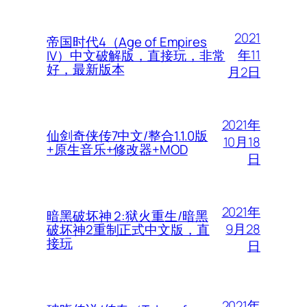
2021
帝国时代4（Age of Empires
年11
IV）中文破解版，直接玩，非常
好，最新版本
月2日
2021年
仙剑奇侠传7中文/整合1.1.0版
10月18
+原生音乐+修改器+MOD
日
2021年
暗黑破坏神 2:狱火重生/暗黑
9月28
破坏神2重制正式中文版，直
接玩
日
2021年