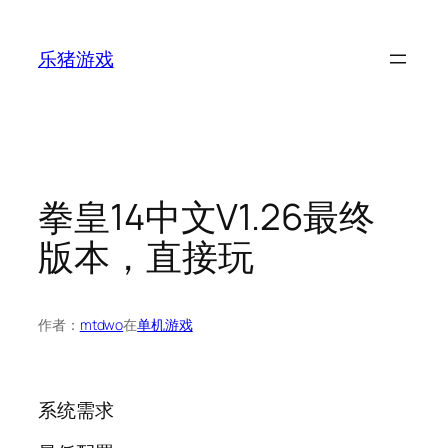
跳
至
乐猪游戏
内
容
拳皇14中文V1.26最终
版本，直接玩
作者：
mtdwo
在
单机游戏
系统需求