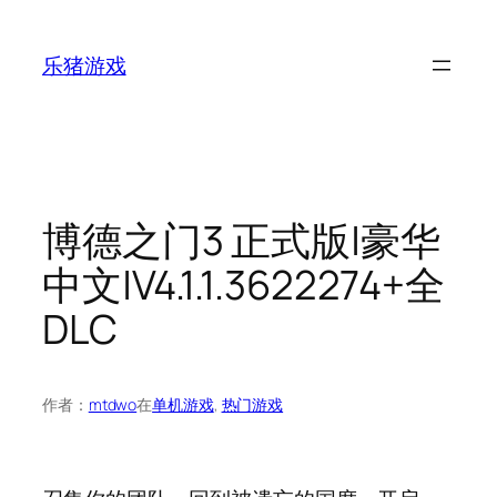
跳
至
乐猪游戏
内
容
博德之门3 正式版|豪华
中文|V4.1.1.3622274+全
DLC
作者：
mtdwo
在
单机游戏
, 
热门游戏