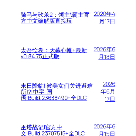
2020年4
骑马与砍杀2：领主\霸主官
方中文破解版直接玩
月17日
2026年6
太吾绘卷：天幕心帷+最新
v0.84.75正式版
月18日
2026
末日降临! 被美女们关进避难
年6月
所!?|中字-国
语|Build.23638499+全DLC
17日
2026年6
巫塔战记|官方中
文|Build.23707515+全DLC
月15日