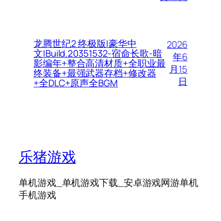
龙腾世纪2 终极版|豪华中
2026
文|Build.20351532-宿命长歌-暗
年6
影编年+整合高清材质+全职业最
月15
终装备+最强武器存档+修改器
日
+全DLC+原声全BGM
乐猪游戏
单机游戏_单机游戏下载_安卓游戏网游单机
手机游戏