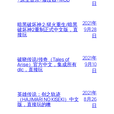
日
2021年
暗黑破坏神 2:狱火重生/暗黑
9月28
破坏神2重制正式中文版，直
接玩
日
2021年
破晓传说/传奇（Tales of
9月10
Arise）官方中文，集成所有
dlc，直接玩
日
2021年
英雄传说：创之轨迹
8月26
（HAJIMARI NO KISEKI）中文
版，直接玩的噢
日