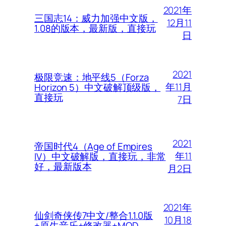
2021年
三国志14：威力加强中文版，
12月11
1.08的版本，最新版，直接玩
日
2021
极限竞速：地平线5（Forza
年11月
Horizon 5）中文破解顶级版，
直接玩
7日
2021
帝国时代4（Age of Empires
年11
IV）中文破解版，直接玩，非常
好，最新版本
月2日
2021年
仙剑奇侠传7中文/整合1.1.0版
10月18
+原生音乐+修改器+MOD