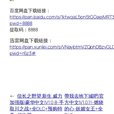
百度网盘下载链接：
https://pan.baidu.com/s/1ktwqaL5pn5tGOaejMRT
pwd=8888
提取码：8888
迅雷网盘下载链接：
https://pan.xunlei.com/s/VNaybtmVZQphDBzvG
pwd=r6z3#
←
信长之野望 新生 威力
帶我去地下城吧|官
加强版|豪华中文|V1.0.8-手
方中文|V1.0.11-燃烧
取川之战+全DLC+预购特
的心-妖媚女王+全