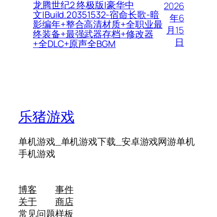
龙腾世纪2 终极版|豪华中
2026
文|Build.20351532-宿命长歌-暗
年6
影编年+整合高清材质+全职业最
月15
终装备+最强武器存档+修改器
日
+全DLC+原声全BGM
乐猪游戏
单机游戏_单机游戏下载_安卓游戏网游单机
手机游戏
博客
事件
关于
商店
常见问题
样板