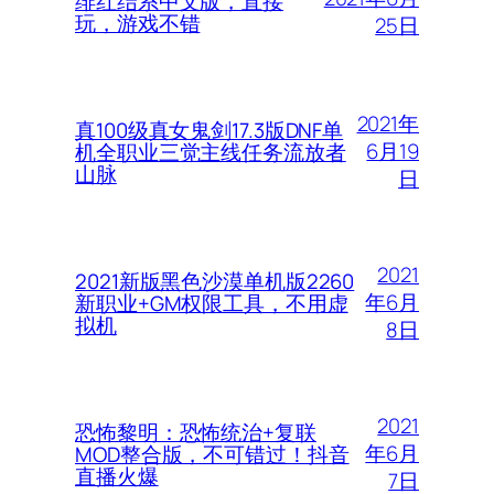
绯红结系中文版，直接
玩，游戏不错
25日
2021年
真100级真女鬼剑17.3版DNF单
6月19
机全职业三觉主线任务流放者
山脉
日
2021
2021新版黑色沙漠单机版2260
年6月
新职业+GM权限工具，不用虚
拟机
8日
2021
恐怖黎明：恐怖统治+复联
年6月
MOD整合版，不可错过！抖音
直播火爆
7日