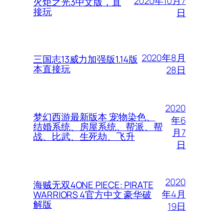
2020年10月7
火炬之光3中文版，直
接玩
日
2020年8月
三国志13威力加强版1.14版
本直接玩
28日
2020
梦幻西游最新版本 宠物染色、
年6
结婚系统、房屋系统、帮派、帮
月7
战、比武、生死劫、飞升
日
2020
海贼无双4ONE PIECE: PIRATE
年4月
WARRIORS 4官方中文 豪华破
解版
19日