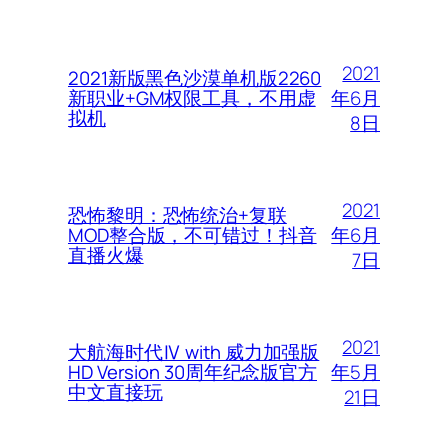
2021
2021新版黑色沙漠单机版2260
年6月
新职业+GM权限工具，不用虚
拟机
8日
2021
恐怖黎明：恐怖统治+复联
年6月
MOD整合版，不可错过！抖音
直播火爆
7日
2021
大航海时代Ⅳ with 威力加强版
年5月
HD Version 30周年纪念版官方
中文直接玩
21日