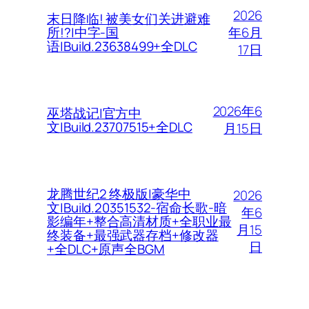
2026
末日降临! 被美女们关进避难
年6月
所!?|中字-国
语|Build.23638499+全DLC
17日
2026年6
巫塔战记|官方中
文|Build.23707515+全DLC
月15日
龙腾世纪2 终极版|豪华中
2026
文|Build.20351532-宿命长歌-暗
年6
影编年+整合高清材质+全职业最
月15
终装备+最强武器存档+修改器
日
+全DLC+原声全BGM