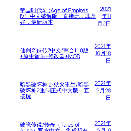
2021
帝国时代4（Age of Empires
年11
IV）中文破解版，直接玩，非常
好，最新版本
月2日
2021年
仙剑奇侠传7中文/整合1.1.0版
10月18
+原生音乐+修改器+MOD
日
2021年
暗黑破坏神 2:狱火重生/暗黑
9月28
破坏神2重制正式中文版，直
接玩
日
2021年
破晓传说/传奇（Tales of
9月10
Arise）官方中文，集成所有