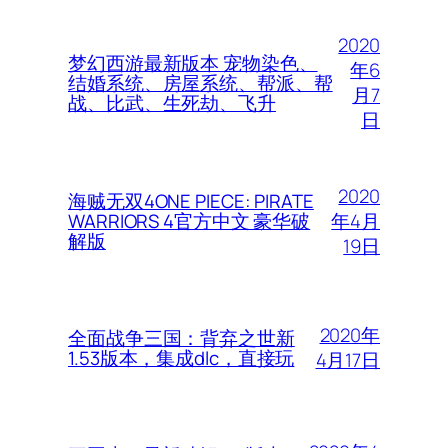
2020
梦幻西游最新版本 宠物染色、
年6
结婚系统、房屋系统、帮派、帮
月7
战、比武、生死劫、飞升
日
2020
海贼无双4ONE PIECE: PIRATE
年4月
WARRIORS 4官方中文 豪华破
解版
19日
2020年
全面战争三国：背弃之世新
1.53版本，集成dlc，直接玩
4月17日