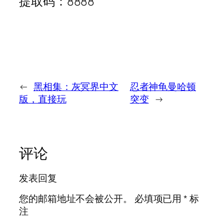
提取码：8888
←
黑相集：灰冥界中文
忍者神龟曼哈顿
版，直接玩
突变
→
评论
发表回复
您的邮箱地址不会被公开。
必填项已用
*
标
注