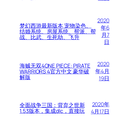
2020
梦幻西游最新版本 宠物染色、
年6
结婚系统、房屋系统、帮派、帮
月7
战、比武、生死劫、飞升
日
2020
海贼无双4ONE PIECE: PIRATE
年4月
WARRIORS 4官方中文 豪华破
解版
19日
2020年
全面战争三国：背弃之世新
1.53版本，集成dlc，直接玩
4月17日