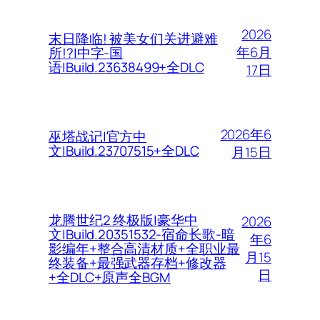
2026
末日降临! 被美女们关进避难
年6月
所!?|中字-国
语|Build.23638499+全DLC
17日
2026年6
巫塔战记|官方中
文|Build.23707515+全DLC
月15日
龙腾世纪2 终极版|豪华中
2026
文|Build.20351532-宿命长歌-暗
年6
影编年+整合高清材质+全职业最
月15
终装备+最强武器存档+修改器
日
+全DLC+原声全BGM