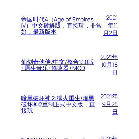
2021
帝国时代4（Age of Empires
年11
IV）中文破解版，直接玩，非常
好，最新版本
月2日
2021年
仙剑奇侠传7中文/整合1.1.0版
10月18
+原生音乐+修改器+MOD
日
2021年
暗黑破坏神 2:狱火重生/暗黑
9月28
破坏神2重制正式中文版，直
接玩
日
2021年