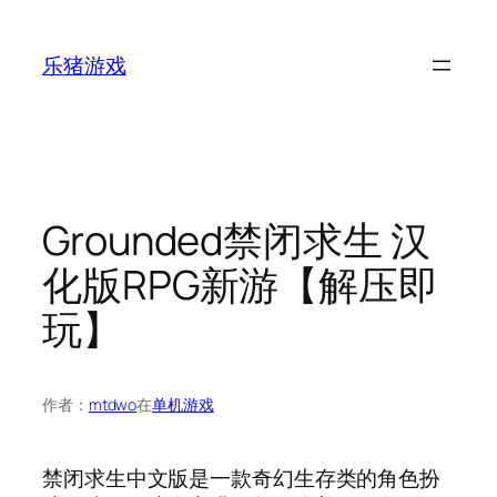
跳
至
乐猪游戏
内
容
Grounded禁闭求生 汉
化版RPG新游【解压即
玩】
作者：
mtdwo
在
单机游戏
禁闭求生中文版是一款奇幻生存类的角色扮