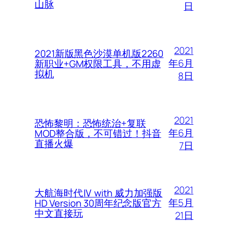
山脉
日
2021
2021新版黑色沙漠单机版2260
年6月
新职业+GM权限工具，不用虚
拟机
8日
2021
恐怖黎明：恐怖统治+复联
年6月
MOD整合版，不可错过！抖音
直播火爆
7日
2021
大航海时代Ⅳ with 威力加强版
年5月
HD Version 30周年纪念版官方
中文直接玩
21日