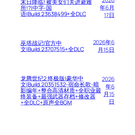
2026
末日降临! 被美女们关进避难
年6月
所!?|中字-国
语|Build.23638499+全DLC
17日
2026年6
巫塔战记|官方中
文|Build.23707515+全DLC
月15日
龙腾世纪2 终极版|豪华中
2026
文|Build.20351532-宿命长歌-暗
年6
影编年+整合高清材质+全职业最
月15
终装备+最强武器存档+修改器
日
+全DLC+原声全BGM