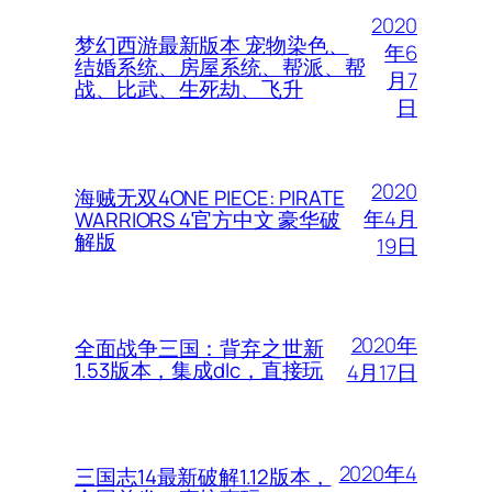
2020
梦幻西游最新版本 宠物染色、
年6
结婚系统、房屋系统、帮派、帮
月7
战、比武、生死劫、飞升
日
2020
海贼无双4ONE PIECE: PIRATE
年4月
WARRIORS 4官方中文 豪华破
解版
19日
2020年
全面战争三国：背弃之世新
1.53版本，集成dlc，直接玩
4月17日
2020年4
三国志14最新破解1.12版本，