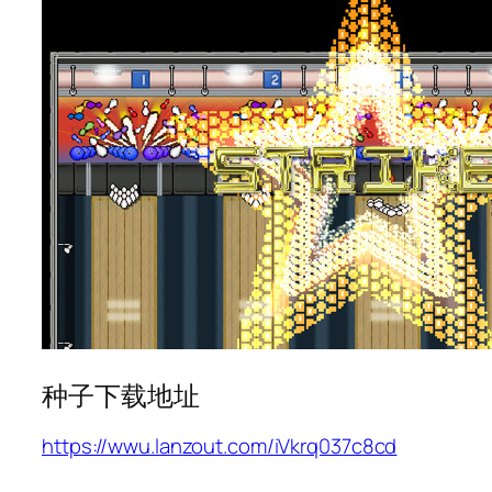
种子下载地址
https://wwu.lanzout.com/iVkrq037c8cd