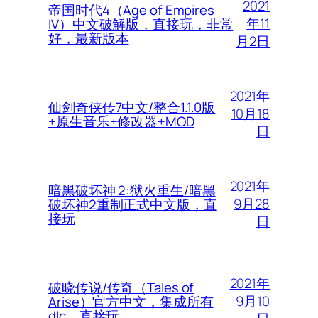
2021
帝国时代4（Age of Empires
年11
IV）中文破解版，直接玩，非常
好，最新版本
月2日
2021年
仙剑奇侠传7中文/整合1.1.0版
10月18
+原生音乐+修改器+MOD
日
2021年
暗黑破坏神 2:狱火重生/暗黑
9月28
破坏神2重制正式中文版，直
接玩
日
2021年
破晓传说/传奇（Tales of
9月10
Arise）官方中文，集成所有
dlc，直接玩