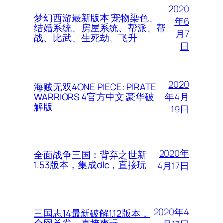
2020
梦幻西游最新版本 宠物染色、
年6
结婚系统、房屋系统、帮派、帮
月7
战、比武、生死劫、飞升
日
2020
海贼无双4ONE PIECE: PIRATE
年4月
WARRIORS 4官方中文 豪华破
解版
19日
2020年
全面战争三国：背弃之世新
1.53版本，集成dlc，直接玩
4月17日
2020年4
三国志14最新破解1.12版本，