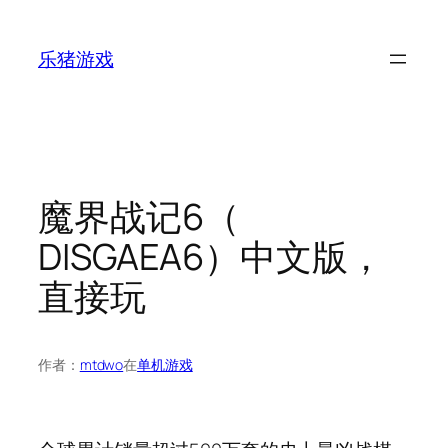
跳
至
乐猪游戏
内
容
魔界战记6（
DISGAEA6）中文版，
直接玩
作者：
mtdwo
在
单机游戏