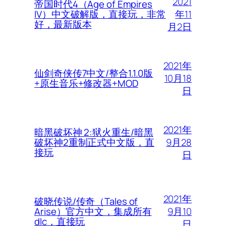
2021
帝国时代4（Age of Empires
年11
IV）中文破解版，直接玩，非常
好，最新版本
月2日
2021年
仙剑奇侠传7中文/整合1.1.0版
10月18
+原生音乐+修改器+MOD
日
2021年
暗黑破坏神 2:狱火重生/暗黑
9月28
破坏神2重制正式中文版，直
接玩
日
2021年
破晓传说/传奇（Tales of
9月10
Arise）官方中文，集成所有
dlc，直接玩
日