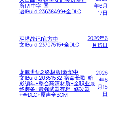
末日降临! 被美女们关进避难
年6月
所!?|中字-国
语|Build.23638499+全DLC
17日
2026年6
巫塔战记|官方中
文|Build.23707515+全DLC
月15日
龙腾世纪2 终极版|豪华中
2026
文|Build.20351532-宿命长歌-暗
年6
影编年+整合高清材质+全职业最
月15
终装备+最强武器存档+修改器
日
+全DLC+原声全BGM