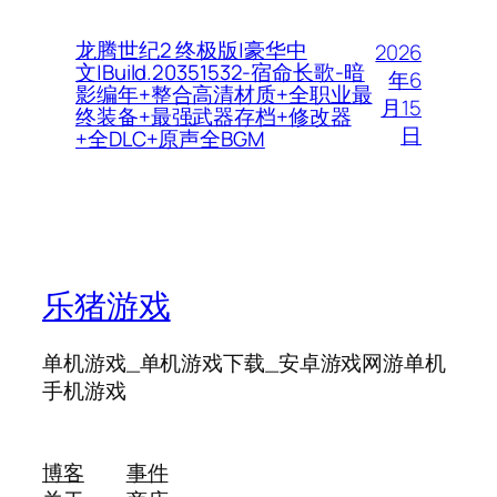
龙腾世纪2 终极版|豪华中
2026
文|Build.20351532-宿命长歌-暗
年6
影编年+整合高清材质+全职业最
月15
终装备+最强武器存档+修改器
日
+全DLC+原声全BGM
乐猪游戏
单机游戏_单机游戏下载_安卓游戏网游单机
手机游戏
博客
事件