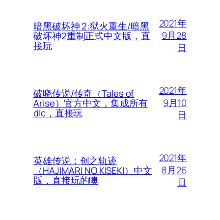
2021年
暗黑破坏神 2:狱火重生/暗黑
9月28
破坏神2重制正式中文版，直
接玩
日
2021年
破晓传说/传奇（Tales of
9月10
Arise）官方中文，集成所有
dlc，直接玩
日
2021年
英雄传说：创之轨迹
8月26
（HAJIMARI NO KISEKI）中文
版，直接玩的噢
日