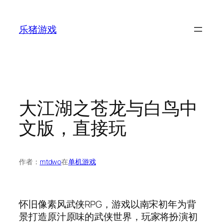
跳
至
乐猪游戏
内
容
大江湖之苍龙与白鸟中
文版，直接玩
作者：
mtdwo
在
单机游戏
怀旧像素风武侠RPG，游戏以南宋初年为背
景打造原汁原味的武侠世界，玩家将扮演初