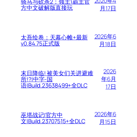
2020年4
骑马与砍杀2：领主\霸主官
方中文破解版直接玩
月17日
2026年6
太吾绘卷：天幕心帷+最新
v0.84.75正式版
月18日
2026
末日降临! 被美女们关进避难
年6月
所!?|中字-国
语|Build.23638499+全DLC
17日
2026年6
巫塔战记|官方中
文|Build.23707515+全DLC
月15日