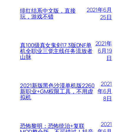
2021年6月
绯红结系中文版，直接
玩，游戏不错
25日
2021年
真100级真女鬼剑17.3版DNF单
6月19
机全职业三觉主线任务流放者
山脉
日
2021
2021新版黑色沙漠单机版2260
年6月
新职业+GM权限工具，不用虚
拟机
8日
2021
恐怖黎明：恐怖统治+复联
年6月
MOD整合版，不可错过！抖音