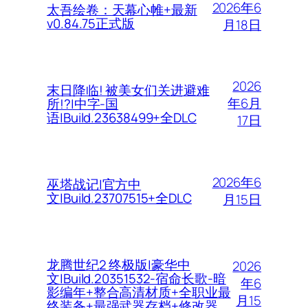
2026年6
太吾绘卷：天幕心帷+最新
v0.84.75正式版
月18日
2026
末日降临! 被美女们关进避难
年6月
所!?|中字-国
语|Build.23638499+全DLC
17日
2026年6
巫塔战记|官方中
文|Build.23707515+全DLC
月15日
龙腾世纪2 终极版|豪华中
2026
文|Build.20351532-宿命长歌-暗
年6
影编年+整合高清材质+全职业最
月15
终装备+最强武器存档+修改器