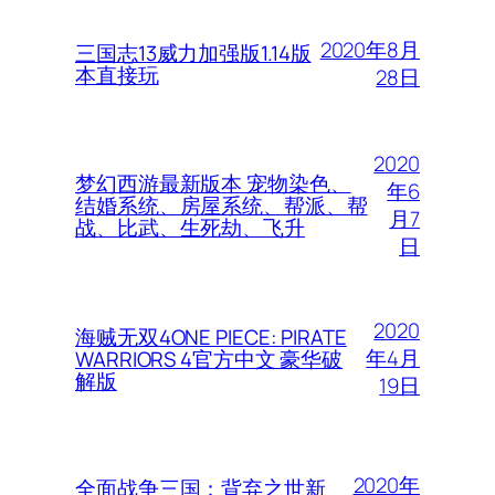
2020年8月
三国志13威力加强版1.14版
本直接玩
28日
2020
梦幻西游最新版本 宠物染色、
年6
结婚系统、房屋系统、帮派、帮
月7
战、比武、生死劫、飞升
日
2020
海贼无双4ONE PIECE: PIRATE
年4月
WARRIORS 4官方中文 豪华破
解版
19日
2020年
全面战争三国：背弃之世新