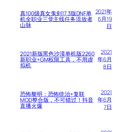
2021年
真100级真女鬼剑17.3版DNF单
6月19
机全职业三觉主线任务流放者
山脉
日
2021
2021新版黑色沙漠单机版2260
年6月
新职业+GM权限工具，不用虚
拟机
8日
2021
恐怖黎明：恐怖统治+复联
年6月
MOD整合版，不可错过！抖音
直播火爆
7日