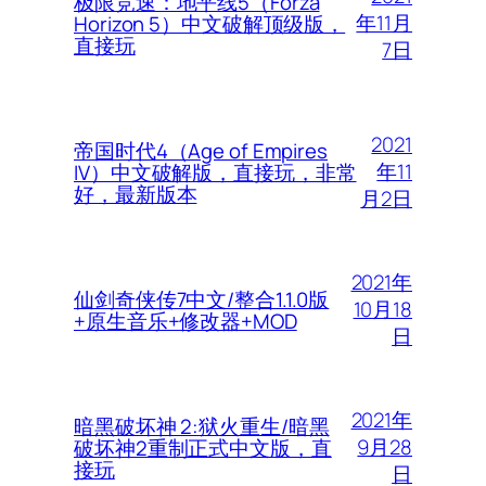
极限竞速：地平线5（Forza
年11月
Horizon 5）中文破解顶级版，
直接玩
7日
2021
帝国时代4（Age of Empires
年11
IV）中文破解版，直接玩，非常
好，最新版本
月2日
2021年
仙剑奇侠传7中文/整合1.1.0版
10月18
+原生音乐+修改器+MOD
日
2021年
暗黑破坏神 2:狱火重生/暗黑
9月28
破坏神2重制正式中文版，直
接玩
日